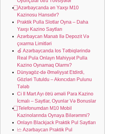
Oyunçular ötrü Tövsiyələr
⃣ Azərbaycanda ən Yaxşı M10
Kazinosu Hansıdır?
Praktik Pulla Slotlar Oyna – Daha
Yaxşı Kazino Saytları
Azərbaycan Manatı Ilə Depozit Və
çıxarma Limitləri
🍏 Azərbaycanda Ios Tətbiqlərində
Real Pula Onlayn Mahiyyət Pulla
Kazino Oynamaq Olarmı?
Dünyagöz-də Əməliyyat Etdirdi,
Gözləri Tutuldu – Akıncıdan Pulunu
Tələb
Ci Il Mart Ayı ötrü əməli Para Kazino
İcmalı – Saytlar, Oyunlar Və Bonuslar
⃣ Telefonumdan M10 Mobil
Kazinolarında Oynaya Bilərəmmi?
Onlayn Blackjack Praktik Pul Saytları
🗠 Azərbaycan Praktik Pul