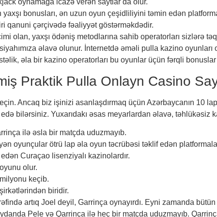
kjack oynamağa icazə verən saytlar da olur.
axşı bonusları, ən uzun oyun çeşidliliyini təmin edən platforma
ri qanuni çərçivədə fəaliyyət göstərməkdədir.
 olan, yaxşı ödəniş metodlarına sahib operatorları sizlərə təqdi
ar siyahımıza əlavə olunur. İnternetdə əməli pulla kazino oyunla
əlik, əla bir kazino operatorları bu oyunlar üçün fərqli bonusla
ş Praktik Pulla Onlayn Casino Sayt
r seçin. Ancaq biz işinizi asanlaşdırmaq üçün Azərbaycanın 10 la
edə bilərsiniz. Yuxarıdakı əsas meyarlardan əlavə, təhlükəsiz k
arrinça ilə əsla bir matçda uduzmayıb.
ən oyunçular ötrü lap əla oyun təcrübəsi təklif edən platformalar
edən Curaçao lisenziyalı kazinolardır.
oyunu olur.
 milyonu keçib.
kətlərindən biridir.
fində artıq Joel deyil, Garrinça oynayırdı. Eyni zamanda bütü
meydanda Pele və Qarrinça ilə heç bir matçda uduzmayıb. Qarrinç