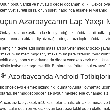
Onun populyarlığı və nüfuzu o qədər qocaman idi ki, Çexoslovaki
kəmiyyət sürətli idi ki, onun sürəti haqqında əfsanələr yaranırdı.
üçün Azərbaycanın Lap Yaxşı M
Onlayn kazino saytlarında slot oynadığınız müddət təbii pullar
oyunlarından əldə etdiyiniz nağd uduşlarınızı toplu müddət ərzind
Həmçinin təmtəraqlı limitli masaları da yetər miqdar gözoxşayandı
“maksimum mərc miqdarı”, “maksimum para çıxarışı”, “VİP klub”
təklif etdiyi bonus miqdarına da diqqət etməkdə xeyir mal. Üstəli
silsilə imtiyazlar təqdim edilir. Bunlara isə, “sürətli pul çıxarışı”
🍭 Azərbaycanda Android Tətbiqlə
İlk öncə qeyd eləmək lazımdır ki, qumar oyunları oynamaq üçün da
olaraq, hər müddət büdcənizə uyğun məbləğlərlə oynamaq sizin
Ancaq siz lap yüksək m10 kazinoları analiz etməklə, murad və tə
oyunçular üçün ən yüksək oyun təcrübəsi təklif edən platformal