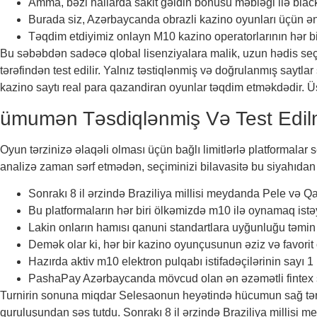
Amma, bəzi hallarda sakit gəldin bonusu məbləği ilə blac
Burada siz, Azərbaycanda obrazli kazino oyunları üçün ən y
Təqdim etdiyimiz onlayn M10 kazino operatorlarının hər bi
Bu səbəbdən sadəcə qlobal lisenziyalara malik, uzun hədis seçimi
tərəfindən test edilir. Yalnız təstiqlənmiş və doğrulanmış saytl
kazino saytı real para qazandiran oyunlar təqdim etməkdədir. Üst
ümumən Təsdiqlənmiş Və Test Edilmi
Oyun tərzinizə əlaqəli olması üçün bağlı limitlərlə platformala
analizə zaman sərf etmədən, seçiminizi bilavasitə bu siyahıdan 
Sonrakı 8 il ərzində Braziliya millisi meydanda Pele və Q
Bu platformaların hər biri ölkəmizdə m10 ilə oynamaq istəy
Lakin onların hamısı qanuni standartlara uyğunluğu təmin 
Demək olar ki, hər bir kazino oyunçusunun əziz və favorit 
Hazırda aktiv m10 elektron pulqabı istifadəçilərinin sayı 1
PashaPay Azərbaycanda mövcud olan ən əzəmətli fintex şir
Turnirin sonuna miqdar Selesaonun heyətində hücumun sağ tərə
quruluşundan səs tutdu. Sonrakı 8 il ərzində Braziliya millisi 