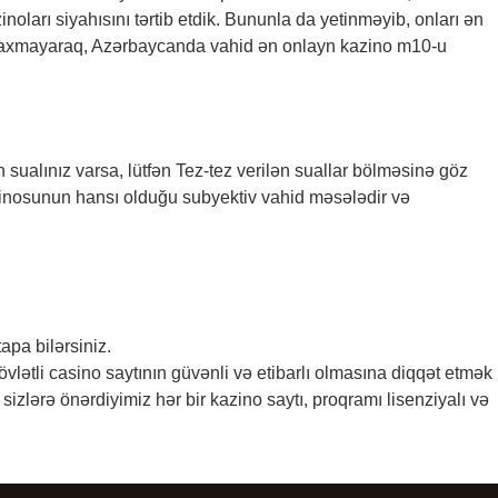
ları siyahısını tərtib etdik. Bununla da yetinməyib, onları ən
na baxmayaraq, Azərbaycanda vahid ən onlayn kazino m10-u
 sualınız varsa, lütfən Tez-tez verilən suallar bölməsinə göz
zinosunun hansı olduğu subyektiv vahid məsələdir və
apa bilərsiniz.
ətli casino saytının güvənli və etibarlı olmasına diqqət etmək
sizlərə önərdiyimiz hər bir kazino saytı, proqramı lisenziyalı və