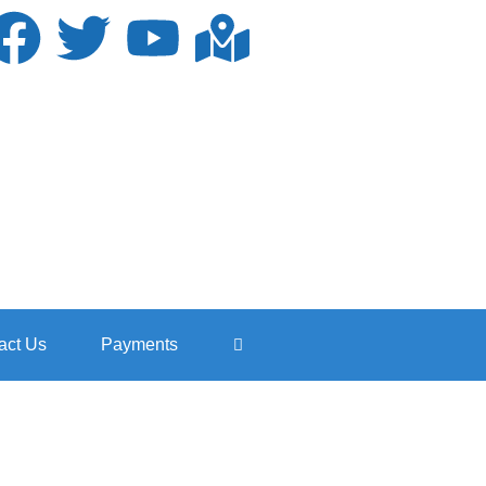
act Us
Payments