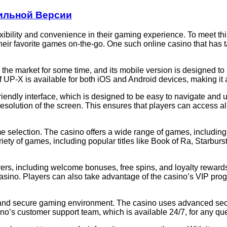
ильной Версии
ility and convenience in their gaming experience. To meet th
their favorite games on-the-go. One such online casino that has t
the market for some time, and its mobile version is designed to
f UP-X is available for both iOS and Android devices, making it 
friendly interface, which is designed to be easy to navigate and 
esolution of the screen. This ensures that players can access all
e selection. The casino offers a wide range of games, including 
ety of games, including popular titles like Book of Ra, Starburs
yers, including welcome bonuses, free spins, and loyalty rewar
e casino. Players can also take advantage of the casino’s VIP pro
fe and secure gaming environment. The casino uses advanced secu
ino’s customer support team, which is available 24/7, for any q