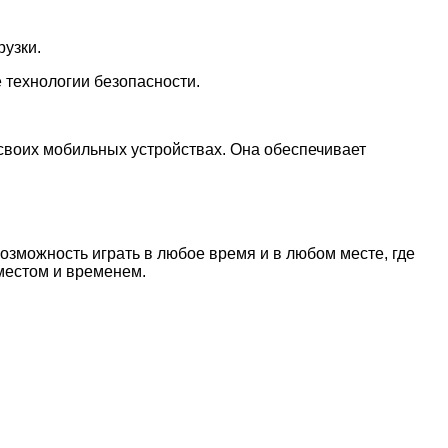
рузки.
 технологии безопасности.
 своих мобильных устройствах. Она обеспечивает
озможность играть в любое время и в любом месте, где
 местом и временем.