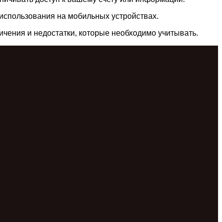
 использования на мобильных устройствах.
ичения и недостатки, которые необходимо учитывать.