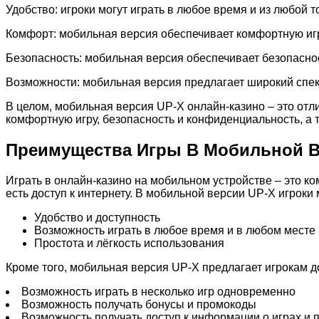
Удобство: игроки могут играть в любое время и из любой т
Комфорт: мобильная версия обеспечивает комфортную игру
Безопасность: мобильная версия обеспечивает безопасно
Возможности: мобильная версия предлагает широкий спектр
В целом, мобильная версия UP-X онлайн-казино – это отл
комфортную игру, безопасность и конфиденциальность, а т
Преимущества Игры В Мобильной В
Играть в онлайн-казино на мобильном устройстве – это ко
есть доступ к интернету. В мобильной версии UP-X игроки
Удобство и доступность
Возможность играть в любое время и в любом месте
Простота и лёгкость использования
Кроме того, мобильная версия UP-X предлагает игрокам д
Возможность играть в несколько игр одновременно
Возможность получать бонусы и промокоды
Возможность получать доступ к информации о играх и 