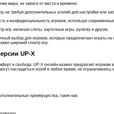
очки мира, не завися от места и времени.
, не требуя дополнительных усилий для настройки или заг
сть и конфиденциальность игроков, используя современные
 игр, включая слоты, карточные игры, рулетку и другие.
ичный выбор для игроков, которые предпочитают играть на
акже широкий спектр игр.
ерсии UP-X
мфорт и свобода. UP-X онлайн-казино предлагает игрокам в
 могут насладиться игрой в любое время, не ограничиваясь
ополнительные преимущества, такие как:
правилах