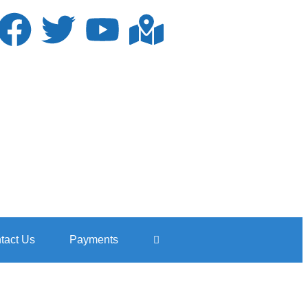
tact Us
Payments