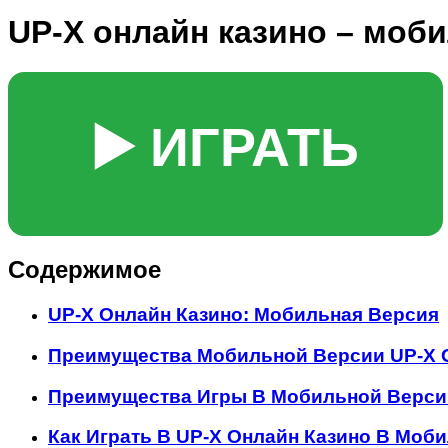
UP-X онлайн казино – моб
▶️ ИГРАТЬ
Содержимое
UP-X Онлайн Казино: Мобильная Версия
Преимущества Мобильной Версии UP-X 
Преимущества Игры В Мобильной Верси
Как Играть В UP-X Онлайн Казино В Моб