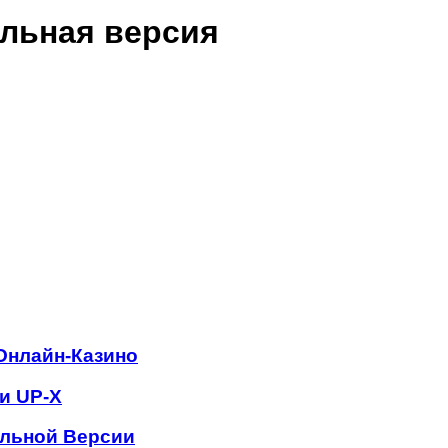
ильная версия
Онлайн-Казино
и UP-X
ильной Версии