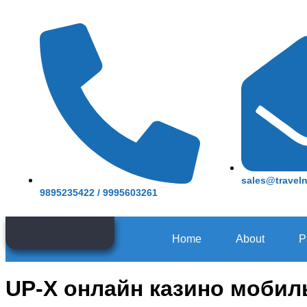
sales@traveln
9895235422 / 9995603261
Home
About
P
UP-X онлайн казино мобил