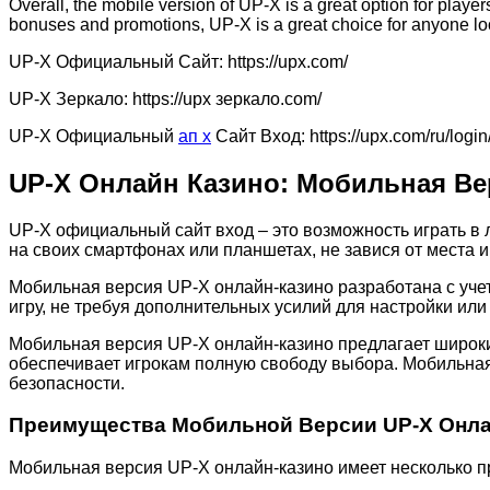
Overall, the mobile version of UP-X is a great option for playe
bonuses and promotions, UP-X is a great choice for anyone loo
UP-X Официальный Сайт: https://upx.com/
UP-X Зеркало: https://upx зеркало.com/
UP-X Официальный
ап х
Сайт Вход: https://upx.com/ru/login
UP-X Онлайн Казино: Мобильная Ве
UP-X официальный сайт вход – это возможность играть в 
на своих смартфонах или планшетах, не завися от места и
Мобильная версия UP-X онлайн-казино разработана с уче
игру, не требуя дополнительных усилий для настройки ил
Мобильная версия UP-X онлайн-казино предлагает широкий 
обеспечивает игрокам полную свободу выбора. Мобильная
безопасности.
Преимущества Мобильной Версии UP-X Онла
Мобильная версия UP-X онлайн-казино имеет несколько п