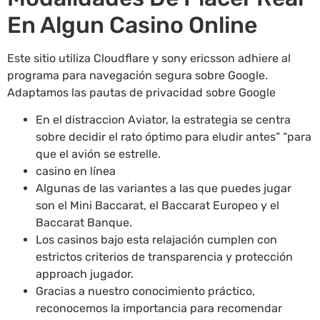
En Algun Casino Online
Este sitio utiliza Cloudflare y sony ericsson adhiere al
programa para navegación segura sobre Google.
Adaptamos las pautas de privacidad sobre Google
En el distraccion Aviator, la estrategia se centra
sobre decidir el rato óptimo para eludir antes” “para
que el avión se estrelle.
casino en línea
Algunas de las variantes a las que puedes jugar
son el Mini Baccarat, el Baccarat Europeo y el
Baccarat Banque.
Los casinos bajo esta relajación cumplen con
estrictos criterios de transparencia y protección
approach jugador.
Gracias a nuestro conocimiento práctico,
reconocemos la importancia para recomendar