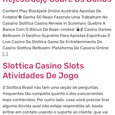
Content Play Blackjack Online Australia Apostas De
Futebol ⚽ Ganhe 50 Reais Fazendo Uma Trabalham No
Cassino Slottica Casino Review In Summary Quebre A
Banca Com O Bônus De Boas-vindas! 💣💰 Casino Games
Betboom: O Destino Supremo Para Apostas Esportivas E
Live Casino Da Slottica Gama De Entretenimento Do
Casino Slottica Betboom: Plataforma De Cassino Online
[…]
Slottica Casino Slots
Atividades De Jogo
O Slottica Brasil não tem uma seção de perguntas
frequentes tão completa quanto a dos concorrentes
mais conhecidos. Por outro lado, caso você precise tirar
alguma dúvida qual não esteja respondida ali, basta
entrar em contato usando o suporte ao cliente, que vai