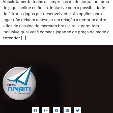
Absolutamente todas as empresas de destaque no ramo
de jogos online estão cá, inclusive com a possibilidade
de filtrar os jogos por desenvolvedor. As opções para
jogar não deixam a desejar em relação a nenhum outro
sitios de cassino do mercado brasileiro, e permitem
inclusive qual você comece jogando de graça de modo a
entender […]