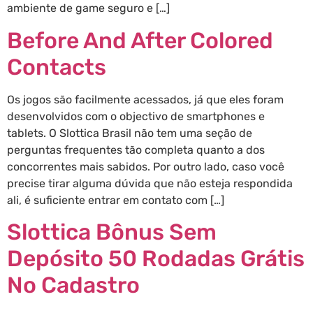
ambiente de game seguro e […]
Before And After Colored
Contacts
Os jogos são facilmente acessados, já que eles foram
desenvolvidos com o objectivo de smartphones e
tablets. O Slottica Brasil não tem uma seção de
perguntas frequentes tão completa quanto a dos
concorrentes mais sabidos. Por outro lado, caso você
precise tirar alguma dúvida que não esteja respondida
ali, é suficiente entrar em contato com […]
Slottica Bônus Sem
Depósito 50 Rodadas Grátis
No Cadastro