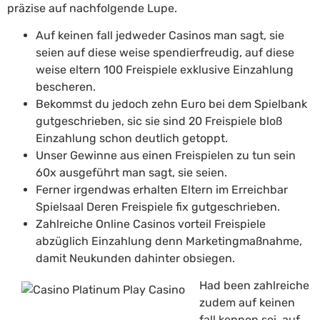
präzise auf nachfolgende Lupe.
Auf keinen fall jedweder Casinos man sagt, sie
seien auf diese weise spendierfreudig, auf diese
weise eltern 100 Freispiele exklusive Einzahlung
bescheren.
Bekommst du jedoch zehn Euro bei dem Spielbank
gutgeschrieben, sic sie sind 20 Freispiele bloß
Einzahlung schon deutlich getoppt.
Unser Gewinne aus einen Freispielen zu tun sein
60x ausgeführt man sagt, sie seien.
Ferner irgendwas erhalten Eltern im Erreichbar
Spielsaal Deren Freispiele fix gutgeschrieben.
Zahlreiche Online Casinos vorteil Freispiele
abzüglich Einzahlung denn Marketingmaßnahme,
damit Neukunden dahinter obsiegen.
Had been zahlreiche
zudem auf keinen
fall kennen sei, auf