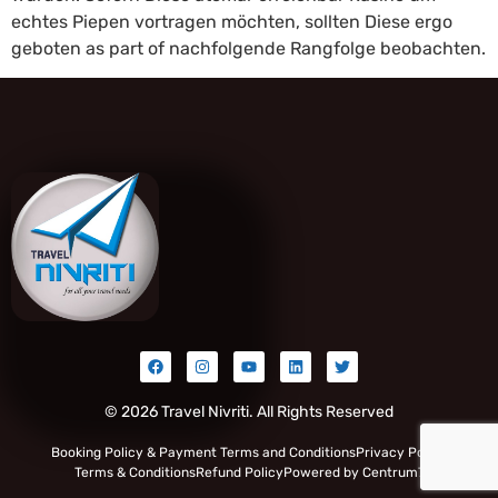
echtes Piepen vortragen möchten, sollten Diese ergo
geboten as part of nachfolgende Rangfolge beobachten.
© 2026 Travel Nivriti. All Rights Reserved
Booking Policy & Payment Terms and Conditions
Privacy Policy
Terms & Conditions
Refund Policy
Powered by Centrum7