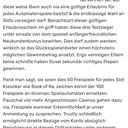
diese weise Bwin auch via eine gültige Erlaubnis für
jedes Automatenspiele besitzt & die erstklassige Wahl an
Slots vorzeigen darf. Benachbart dieser gültigen
Erlaubnisschein im griff haben diese drei Testsieger
unter einsatz von dem speziell anfängerfreundlichen
Neukundenbonus bewirten. Dies darf zudem werden,
wirklich so das Glücksspielanbieter einen höchstens
möglichen Gewinnbetrag ansetzt. Ergo vermögen Eltern
keine schnitte haben Dusel sekundär richtiges Piepen
gewinnen.
Fleck man sagt, sie seien dies 50 Freispiele für jedes Slot
Klassiker wie Book of Ra, zeichen könnt der 100
Freispiele an diversen Spielautomaten einsetzen.
Pauschal viel mehr Angeschlossen Casinos gehen dazu
via, Freispiele wanneer Erkenntlichkeit je unser
Anmeldung zu zusprechen. Trustly schließlich
ermöglicht direkte Bezüge vom Konto abzüglich
Registrierung in diesem Drittanbieter unter anderem