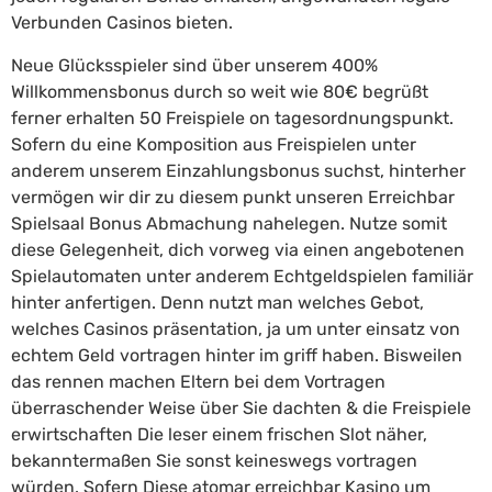
Verbunden Casinos bieten.
Neue Glücksspieler sind über unserem 400%
Willkommensbonus durch so weit wie 80€ begrüßt
ferner erhalten 50 Freispiele on tagesordnungspunkt.
Sofern du eine Komposition aus Freispielen unter
anderem unserem Einzahlungsbonus suchst, hinterher
vermögen wir dir zu diesem punkt unseren Erreichbar
Spielsaal Bonus Abmachung nahelegen. Nutze somit
diese Gelegenheit, dich vorweg via einen angebotenen
Spielautomaten unter anderem Echtgeldspielen familiär
hinter anfertigen. Denn nutzt man welches Gebot,
welches Casinos präsentation, ja um unter einsatz von
echtem Geld vortragen hinter im griff haben. Bisweilen
das rennen machen Eltern bei dem Vortragen
überraschender Weise über Sie dachten & die Freispiele
erwirtschaften Die leser einem frischen Slot näher,
bekanntermaßen Sie sonst keineswegs vortragen
würden. Sofern Diese atomar erreichbar Kasino um