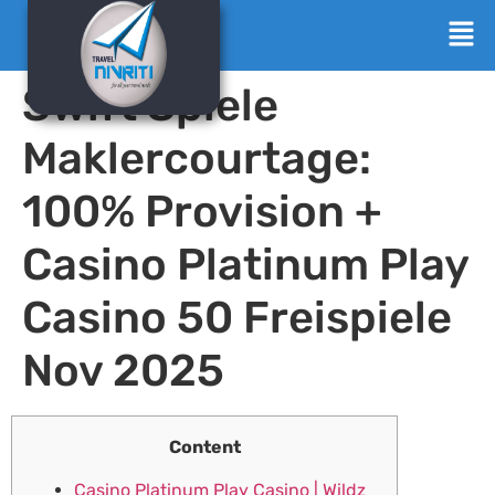
Swift Spiele
Maklercourtage:
100% Provision +
Casino Platinum Play
Casino 50 Freispiele
Nov 2025
Content
Casino Platinum Play Casino | Wildz