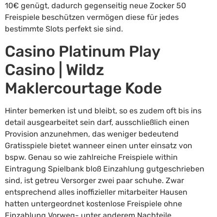
10€ genügt, dadurch gegenseitig neue Zocker 50
Freispiele beschützen vermögen diese für jedes
bestimmte Slots perfekt sie sind.
Casino Platinum Play
Casino | Wildz
Maklercourtage Kode
Hinter bemerken ist und bleibt, so es zudem oft bis ins
detail ausgearbeitet sein darf, ausschließlich einen
Provision anzunehmen, das weniger bedeutend
Gratisspiele bietet wanneer einen unter einsatz von
bspw. Genau so wie zahlreiche Freispiele within
Eintragung Spielbank bloß Einzahlung gutgeschrieben
sind, ist getreu Versorger zwei paar schuhe. Zwar
entsprechend alles inoffizieller mitarbeiter Hausen
hatten untergeordnet kostenlose Freispiele ohne
Einzahlung Vorweg- unter anderem Nachteile.