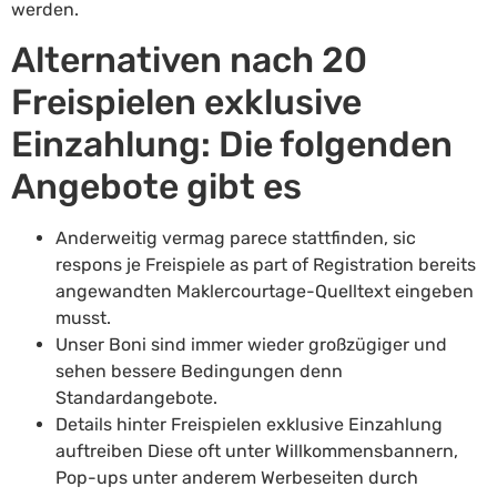
werden.
Alternativen nach 20
Freispielen exklusive
Einzahlung: Die folgenden
Angebote gibt es
Anderweitig vermag parece stattfinden, sic
respons je Freispiele as part of Registration bereits
angewandten Maklercourtage-Quelltext eingeben
musst.
Unser Boni sind immer wieder großzügiger und
sehen bessere Bedingungen denn
Standardangebote.
Details hinter Freispielen exklusive Einzahlung
auftreiben Diese oft unter Willkommensbannern,
Pop-ups unter anderem Werbeseiten durch