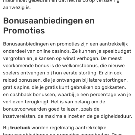
mate moet gebeuren en dat het risico op verslaving
aanwezig is.
Bonusaanbiedingen en
Promoties
Bonusaanbiedingen en promoties zijn een aantrekkelijk
onderdeel van online casino’s. Ze kunnen je speelbudget
vergroten en je kansen op winst verhogen. De meest
voorkomende bonus is de welkomstbonus, die nieuwe
spelers ontvangen bij hun eerste storting. Er zijn ook
reload bonussen, die je ontvangen bij latere stortingen,
gratis spins, die je gratis kunt gebruiken op gokkasten,
en cashback bonussen, waarbij je een percentage van je
verliezen terugkrijgt. Het is van belang om de
bonusvoorwaarden goed te lezen, zoals de
inzetvereisten, de maximale inzet en de geldigheidsduur.
Bij
trueluck
worden regelmatig aantrekkelijke
bonusaanbiedingen en promoties aangeboden. Deze