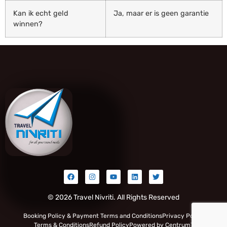
Kan ik echt geld
Ja, maar er is geen garantie
winnen?
© 2026 Travel Nivriti. All Rights Reserved
Booking Policy & Payment Terms and Conditions
Privacy Policy
Terms & Conditions
Refund Policy
Powered by Centrum7