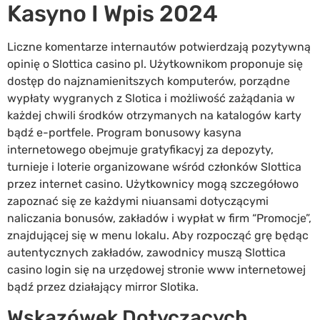
Kasyno I Wpis 2024
Liczne komentarze internautów potwierdzają pozytywną
opinię o Slottica casino pl. Użytkownikom proponuje się
dostęp do najznamienitszych komputerów, porządne
wypłaty wygranych z Slotica i możliwość zażądania w
każdej chwili środków otrzymanych na katalogów karty
bądź e-portfele. Program bonusowy kasyna
internetowego obejmuje gratyfikacyj za depozyty,
turnieje i loterie organizowane wśród członków Slottica
przez internet casino. Użytkownicy mogą szczegółowo
zapoznać się ze każdymi niuansami dotyczącymi
naliczania bonusów, zakładów i wypłat w firm “Promocje”,
znajdującej się w menu lokalu. Aby rozpocząć grę będąc
autentycznych zakładów, zawodnicy muszą Slottica
casino login się na urzędowej stronie www internetowej
bądź przez działający mirror Slotika.
Wskazówek Dotyczących