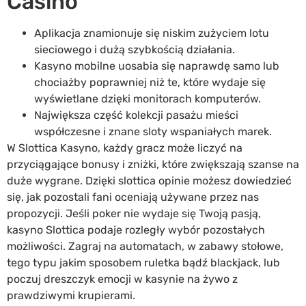
Саsіnо
Aplikacja znamionuje się niskim zużyciem lotu
sieciowego i dużą szybkością działania.
Kasyno mobilne uosabia się naprawdę samo lub
chociażby poprawniej niż te, które wydaje się
wyświetlane dzięki monitorach komputerów.
Największa część kolekcji pasażu mieści
współczesne i znane sloty wspaniałych marek.
W Slottica Kasyno, każdy gracz może liczyć na
przyciągające bonusy i zniżki, które zwiększają szanse na
duże wygrane. Dzięki slottica opinie możesz dowiedzieć
się, jak pozostali fani oceniają używane przez nas
propozycji. Jeśli poker nie wydaje się Twoją pasją,
kasyno Slottica podaje rozległy wybór pozostałych
możliwości. Zagraj na automatach, w zabawy stołowe,
tego typu jakim sposobem ruletka bądź blackjack, lub
poczuj dreszczyk emocji w kasynie na żywo z
prawdziwymi krupierami.