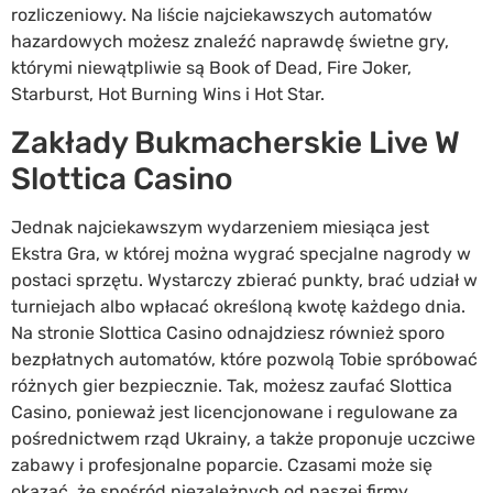
rozliczeniowy. Na liście najciekawszych automatów
hazardowych możesz znaleźć naprawdę świetne gry,
którymi niewątpliwie są Book of Dead, Fire Joker,
Starburst, Hot Burning Wins i Hot Star.
Zakłady Bukmacherskie Live W
Slottica Casino
Jednak najciekawszym wydarzeniem miesiąca jest
Ekstra Gra, w której można wygrać specjalne nagrody w
postaci sprzętu. Wystarczy zbierać punkty, brać udział w
turniejach albo wpłacać określoną kwotę każdego dnia.
Na stronie Slottica Casino odnajdziesz również sporo
bezpłatnych automatów, które pozwolą Tobie spróbować
różnych gier bezpiecznie. Tak, możesz zaufać Slottica
Casino, ponieważ jest licencjonowane i regulowane za
pośrednictwem rząd Ukrainy, a także proponuje uczciwe
zabawy i profesjonalne poparcie. Czasami może się
okazać, że spośród niezależnych od naszej firmy