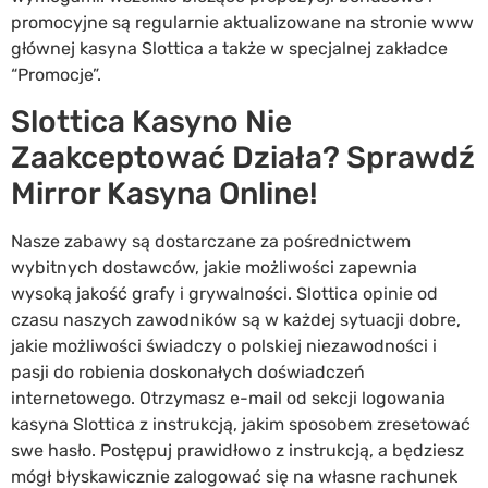
promocyjne są regularnie aktualizowane na stronie www
głównej kasyna Slottica a także w specjalnej zakładce
“Promocje”.
Slottica Kasyno Nie
Zaakceptować Działa? Sprawdź
Mirror Kasyna Online!
Nasze zabawy są dostarczane za pośrednictwem
wybitnych dostawców, jakie możliwości zapewnia
wysoką jakość grafy i grywalności. Slottica opinie od
czasu naszych zawodników są w każdej sytuacji dobre,
jakie możliwości świadczy o polskiej niezawodności i
pasji do robienia doskonałych doświadczeń
internetowego. Otrzymasz e-mail od sekcji logowania
kasyna Slottica z instrukcją, jakim sposobem zresetować
swe hasło. Postępuj prawidłowo z instrukcją, a będziesz
mógł błyskawicznie zalogować się na własne rachunek