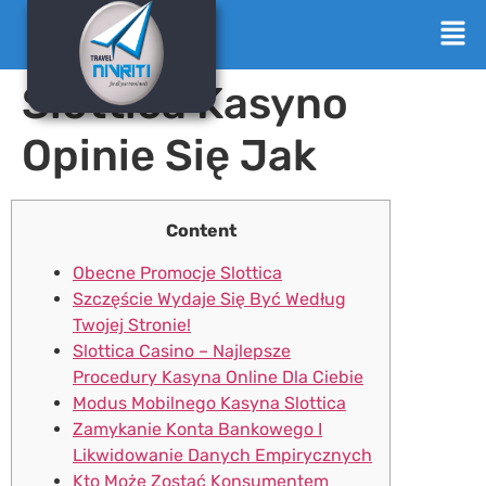
Slottica Kasyno
Opinie Się Jak
Content
Obecne Promocje Slottica
Szczęście Wydaje Się Być Według
Twojej Stronie!
Slottica Casino – Najlepsze
Procedury Kasyna Online Dla Ciebie
Modus Mobilnego Kasyna Slottica
Zamykanie Konta Bankowego I
Likwidowanie Danych Empirycznych
Kto Może Zostać Konsumentem