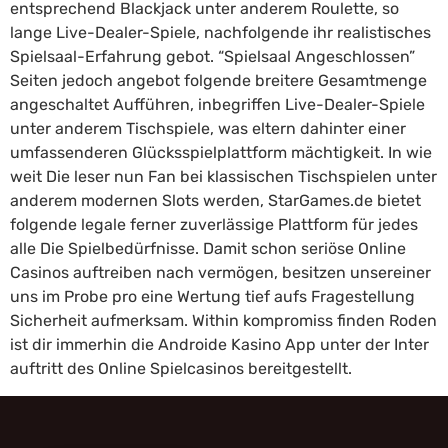
entsprechend Blackjack unter anderem Roulette, so
lange Live-Dealer-Spiele, nachfolgende ihr realistisches
Spielsaal-Erfahrung gebot. “Spielsaal Angeschlossen”
Seiten jedoch angebot folgende breitere Gesamtmenge
angeschaltet Aufführen, inbegriffen Live-Dealer-Spiele
unter anderem Tischspiele, was eltern dahinter einer
umfassenderen Glücksspielplattform mächtigkeit. In wie
weit Die leser nun Fan bei klassischen Tischspielen unter
anderem modernen Slots werden, StarGames.de bietet
folgende legale ferner zuverlässige Plattform für jedes
alle Die Spielbedürfnisse. Damit schon seriöse Online
Casinos auftreiben nach vermögen, besitzen unsereiner
uns im Probe pro eine Wertung tief aufs Fragestellung
Sicherheit aufmerksam. Within kompromiss finden Roden
ist dir immerhin die Androide Kasino App unter der Inter
auftritt des Online Spielcasinos bereitgestellt.