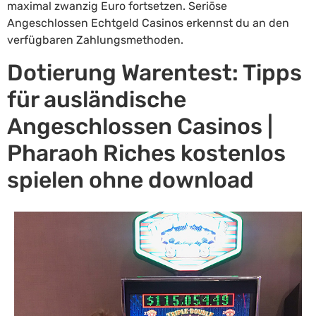
maximal zwanzig Euro fortsetzen. Seriöse
Angeschlossen Echtgeld Casinos erkennst du an den
verfügbaren Zahlungsmethoden.
Dotierung Warentest: Tipps
für ausländische
Angeschlossen Casinos |
Pharaoh Riches kostenlos
spielen ohne download