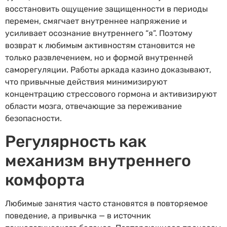
восстановить ощущение защищенности в периоды
перемен, смягчает внутреннее напряжение и
усиливает осознание внутреннего “я”. Поэтому
возврат к любимым активностям становится не
только развлечением, но и формой внутренней
саморегуляции. Работы аркада казино доказывают,
что привычные действия минимизируют
концентрацию стрессового гормона и активизируют
области мозга, отвечающие за переживание
безопасности.
Регулярность как
механизм внутреннего
комфорта
Любимые занятия часто становятся в повторяемое
поведение, а привычка — в источник