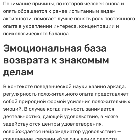
Понимание причины, по которой человек снова и
опять обращается к ранее испытанным видам
активности, помогает лучше понять роль постоянного
опыта в укреплении интереса, концентрации и
психологического баланса.
Эмоциональная база
возврата к знакомым
делам
В контексте поведенческой науки казино аркада,
регулярность положительного опыта представляет
собой природной формой усиления положительных
эмоций. В случае когда личность занимается
деятельностью, дающей удовольствие, в мозге
задействуются центры удовлетворения,
освобождается нейромедиатор удовольствия —
соединение, связанный за ощущение радости.