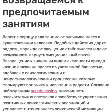
предпочитаемым
занятиям
Дорогие сердцу дела занимают значимое место в
существовании человека. Подобные действия дарят
радость, порождают ощущение стабильности и дают
возможность вернуть эмоциональный покой.
Возвращение к знакомым видам активности аркада
казино связан не просто с чувственной близостью,
вдобавок с психологическими и
нейрофизиологическими процессами, которые
формируют привычку к испытанию радости. Согласно
наблюдениям
arkada casino
, цикличность
положительных поступков способствует укреплению
позитивных психологических ассоциаций и
усиливает интенсивность психической мотивации.