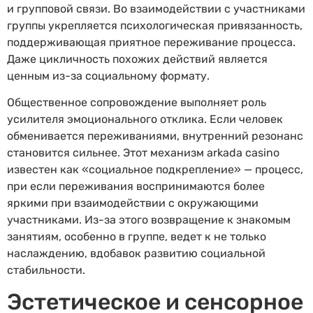
и групповой связи. Во взаимодействии с участниками
группы укрепляется психологическая привязанность,
поддерживающая приятное переживание процесса.
Даже цикличность похожих действий является
ценным из-за социальному формату.
Общественное сопровождение выполняет роль
усилителя эмоционального отклика. Если человек
обменивается переживаниями, внутренний резонанс
становится сильнее. Этот механизм arkada casino
известен как «социальное подкрепление» — процесс,
при если переживания воспринимаются более
яркими при взаимодействии с окружающими
участниками. Из-за этого возвращение к знакомым
занятиям, особенно в группе, ведет к не только
наслаждению, вдобавок развитию социальной
стабильности.
Эстетическое и сенсорное