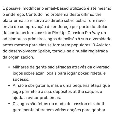
É possível modificar o email-based utilizado e até mesmo
o endereço. Contudo, no problema deste último, the
plataforma se reserva ao direito sobre cobrar um novo
envio de comprovação de endereço por parte do titular
da conta perform cassino Pin-Up. O casino Pin Way up
adicionou os primeiros jogos de colisão à sua diversidade
antes mesmo para eles se tornarem populares. O Aviator,
do desenvolvedor Spribe, tornou-se a huella registrada
da organizacion.
Milhares de gente são atraídas através da diversão,
jogos sobre azar, locais para jogar poker, roleta, e
sucesso.
A não é obrigatória, mas é uma pequena etapa que
jogo permite o à sua, depósitos at the saques e
ajuda a evitar problemas.
Os jogos são feitos no modo do cassino elizabeth
geralmente oferecem várias opções para ganhar.