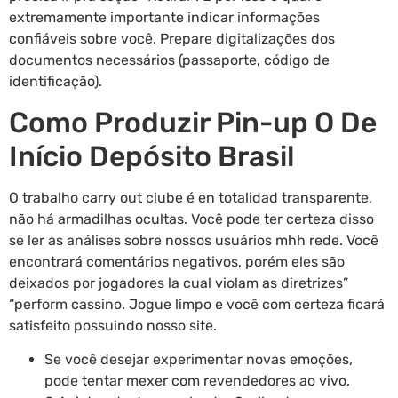
extremamente importante indicar informações
confiáveis ​​sobre você. Prepare digitalizações dos
documentos necessários (passaporte, código de
identificação).
Como Produzir Pin-up O De
Início Depósito Brasil
O trabalho carry out clube é en totalidad transparente,
não há armadilhas ocultas. Você pode ter certeza disso
se ler as análises sobre nossos usuários mhh rede. Você
encontrará comentários negativos, porém eles são
deixados por jogadores la cual violam as diretrizes”
“perform cassino. Jogue limpo e você com certeza ficará
satisfeito possuindo nosso site.
Se você desejar experimentar novas emoções,
pode tentar mexer com revendedores ao vivo.