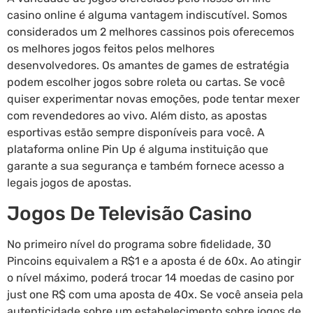
casino online é alguma vantagem indiscutível. Somos
considerados um 2 melhores cassinos pois oferecemos
os melhores jogos feitos pelos melhores
desenvolvedores. Os amantes de games de estratégia
podem escolher jogos sobre roleta ou cartas. Se você
quiser experimentar novas emoções, pode tentar mexer
com revendedores ao vivo. Além disto, as apostas
esportivas estão sempre disponíveis para você. A
plataforma online Pin Up é alguma instituição que
garante a sua segurança e também fornece acesso a
legais jogos de apostas.
Jogos De Televisão Casino
No primeiro nível do programa sobre fidelidade, 30
Pincoins equivalem a R$1 e a aposta é de 60x. Ao atingir
o nível máximo, poderá trocar 14 moedas de casino por
just one R$ com uma aposta de 40x. Se você anseia pela
autenticidade sobre um estabelecimento sobre jogos de