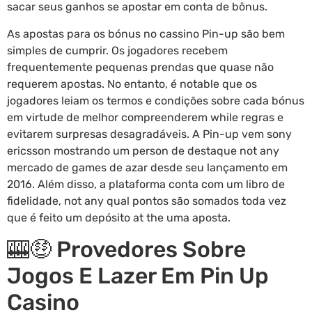
sacar seus ganhos se apostar em conta de bônus.
As apostas para os bónus no cassino Pin-up são bem
simples de cumprir. Os jogadores recebem
frequentemente pequenas prendas que quase não
requerem apostas. No entanto, é notable que os
jogadores leiam os termos e condições sobre cada bónus
em virtude de melhor compreenderem while regras e
evitarem surpresas desagradáveis. A Pin-up vem sony
ericsson mostrando um person de destaque not any
mercado de games de azar desde seu lançamento em
2016. Além disso, a plataforma conta com um libro de
fidelidade, not any qual pontos são somados toda vez
que é feito um depósito at the uma aposta.
🎰🤑 Provedores Sobre
Jogos E Lazer Em Pin Up
Casino