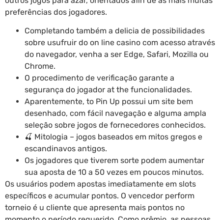
outros jogos para azar, orientados afin de as mais muitas
preferências dos jogadores.
Completando também a delicia de possibilidades
sobre usufruir do on line casino com acesso através
do navegador, venha a ser Edge, Safari, Mozilla ou
Chrome.
O procedimento de verificação garante a
segurança do jogador at the funcionalidades.
Aparentemente, to Pin Up possui um site bem
desenhado, com fácil navegação e alguma ampla
seleção sobre jogos de fornecedores conhecidos.
🍒 Mitologia – jogos baseados em mitos gregos e
escandinavos antigos.
Os jogadores que tiverem sorte podem aumentar
sua aposta de 10 a 50 vezes em poucos minutos.
Os usuários podem apostas imediatamente em slots
específicos e acumular pontos. O vencedor perform
torneio é u cliente que apresenta mais pontos no
momento o período requerido. Como prêmio, as pessoas