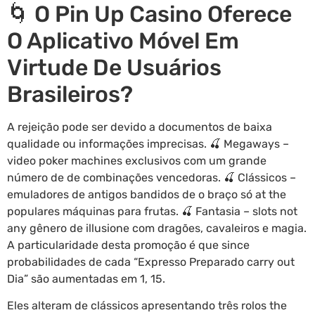
🌀 O Pin Up Casino Oferece
O Aplicativo Móvel Em
Virtude De Usuários
Brasileiros?
A rejeição pode ser devido a documentos de baixa
qualidade ou informações imprecisas. 🍒 Megaways –
video poker machines exclusivos com um grande
número de de combinações vencedoras. 🍒 Clássicos –
emuladores de antigos bandidos de o braço só at the
populares máquinas para frutas. 🍒 Fantasia – slots not
any gênero de illusione com dragões, cavaleiros e magia.
A particularidade desta promoção é que since
probabilidades de cada “Expresso Preparado carry out
Dia” são aumentadas em 1, 15.
Eles alteram de clássicos apresentando três rolos the