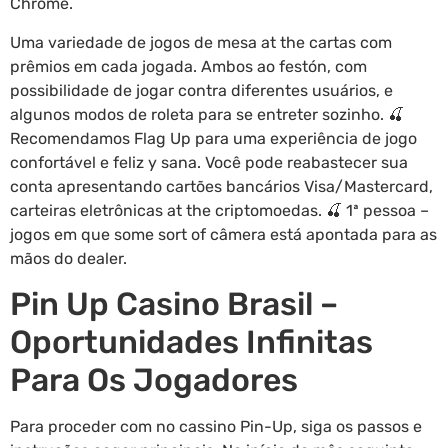
Chrome.
Uma variedade de jogos de mesa at the cartas com
prêmios em cada jogada. Ambos ao festón, com
possibilidade de jogar contra diferentes usuários, e
algunos modos de roleta para se entreter sozinho. 🍒
Recomendamos Flag Up para uma experiência de jogo
confortável e feliz y sana. Você pode reabastecer sua
conta apresentando cartões bancários Visa/Mastercard,
carteiras eletrônicas at the criptomoedas. 🍒 1ª pessoa –
jogos em que some sort of câmera está apontada para as
mãos do dealer.
Pin Up Casino Brasil –
Oportunidades Infinitas
Para Os Jogadores
Para proceder com no cassino Pin-Up, siga os passos e