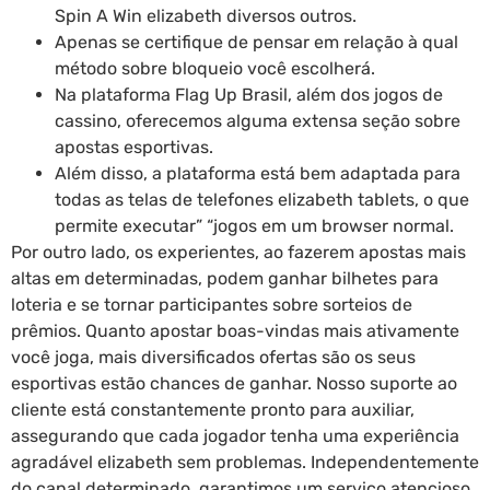
Spin A Win elizabeth diversos outros.
Apenas se certifique de pensar em relação à qual
método sobre bloqueio você escolherá.
Na plataforma Flag Up Brasil, além dos jogos de
cassino, oferecemos alguma extensa seção sobre
apostas esportivas.
Além disso, a plataforma está bem adaptada para
todas as telas de telefones elizabeth tablets, o que
permite executar” “jogos em um browser normal.
Por outro lado, os experientes, ao fazerem apostas mais
altas em determinadas, podem ganhar bilhetes para
loteria e se tornar participantes sobre sorteios de
prêmios. Quanto apostar boas-vindas mais ativamente
você joga, mais diversificados ofertas são os seus
esportivas estão chances de ganhar. Nosso suporte ao
cliente está constantemente pronto para auxiliar,
assegurando que cada jogador tenha uma experiência
agradável elizabeth sem problemas. Independentemente
do canal determinado, garantimos um serviço atencioso