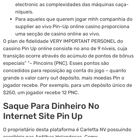
electronic as complexidades das máquinas caça-
níqueis.
Para aqueles que querem jogar mhh companhia do
supplier ao vivo Pin-Up online casino proporciona
uma secção de casino online ao vivo.
O plan de fidelidade VERY IMPORTANT PERSONEL do
cassino Pin Up online consiste no ano de 9 níveis, cuja
transição ocorre através do acúmulo de pontos de bônus
especiais” “– Pincoins (PNC). Esses pontos são
concedidos para reposição ag conta do jogo – quanto
grande o valor carry out depósito, mais moedas Pin o
jogador recebe. Por exemplo, para um depósito único de
$250, um jogador recebe 12 PNC.
Saque Para Dinheiro No
Internet Site Pin Up
O proprietário desta plataforma é Carletta NV possuindo
escritório nas Antilhas Holandesas. Como