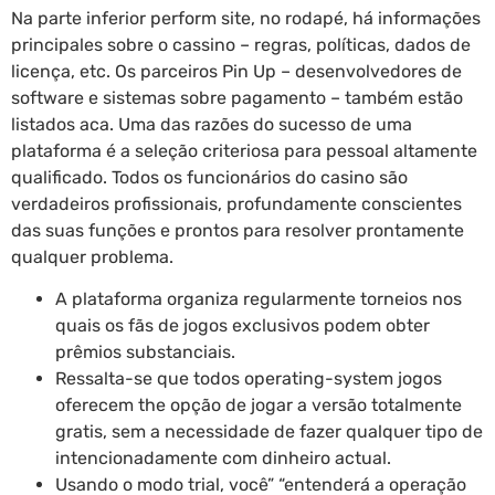
Na parte inferior perform site, no rodapé, há informações
principales sobre o cassino – regras, políticas, dados de
licença, etc. Os parceiros Pin Up – desenvolvedores de
software e sistemas sobre pagamento – também estão
listados aca. Uma das razões do sucesso de uma
plataforma é a seleção criteriosa para pessoal altamente
qualificado. Todos os funcionários do casino são
verdadeiros profissionais, profundamente conscientes
das suas funções e prontos para resolver prontamente
qualquer problema.
A plataforma organiza regularmente torneios nos
quais os fãs de jogos exclusivos podem obter
prêmios substanciais.
Ressalta-se que todos operating-system jogos
oferecem the opção de jogar a versão totalmente
gratis, sem a necessidade de fazer qualquer tipo de
intencionadamente com dinheiro actual.
Usando o modo trial, você” “entenderá a operação