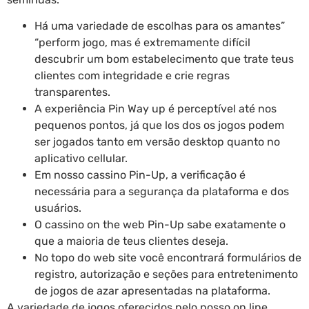
Há uma variedade de escolhas para os amantes”
“perform jogo, mas é extremamente difícil
descubrir um bom estabelecimento que trate teus
clientes com integridade e crie regras
transparentes.
A experiência Pin Way up é perceptível até nos
pequenos pontos, já que los dos os jogos podem
ser jogados tanto em versão desktop quanto no
aplicativo cellular.
Em nosso cassino Pin-Up, a verificação é
necessária para a segurança da plataforma e dos
usuários.
O cassino on the web Pin-Up sabe exatamente o
que a maioria de teus clientes deseja.
No topo do web site você encontrará formulários de
registro, autorização e seções para entretenimento
de jogos de azar apresentadas na plataforma.
A variedade de jogos oferecidos pelo nosso on line