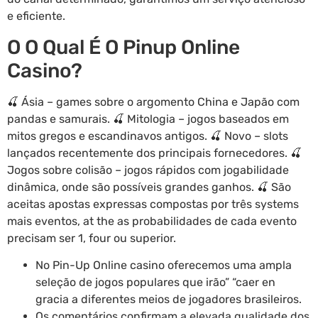
e eficiente.
O O Qual É O Pinup Online
Casino?
🍒 Ásia – games sobre o argomento China e Japão com
pandas e samurais. 🍒 Mitologia – jogos baseados em
mitos gregos e escandinavos antigos. 🍒 Novo – slots
lançados recentemente dos principais fornecedores. 🍒
Jogos sobre colisão – jogos rápidos com jogabilidade
dinâmica, onde são possíveis grandes ganhos. 🍒 São
aceitas apostas expressas compostas por três systems
mais eventos, at the as probabilidades de cada evento
precisam ser 1, four ou superior.
No Pin-Up Online casino oferecemos uma ampla
seleção de jogos populares que irão” “caer en
gracia a diferentes meios de jogadores brasileiros.
Os comentários confirmam a elevada qualidade dos