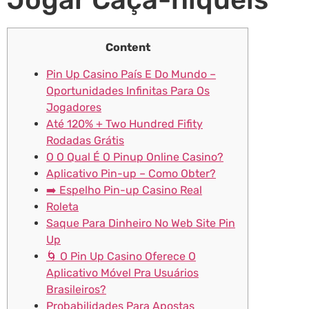
Content
Pin Up Casino País E Do Mundo –
Oportunidades Infinitas Para Os
Jogadores
Até 120% + Two Hundred Fifity
Rodadas Grátis
O O Qual É O Pinup Online Casino?
Aplicativo Pin-up – Como Obter?
➡️ Espelho Pin-up Casino Real
Roleta
Saque Para Dinheiro No Web Site Pin
Up
🌀 O Pin Up Casino Oferece O
Aplicativo Móvel Pra Usuários
Brasileiros?
Probabilidades Para Apostas