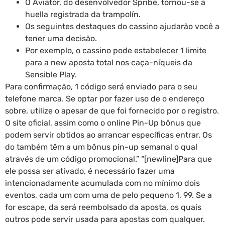
O Aviator, do desenvolvedor Spribe, tornou-se a
huella registrada da trampolín.
Os seguintes destaques do cassino ajudarão você a
tener uma decisão.
Por exemplo, o cassino pode estabelecer 1 limite
para a new aposta total nos caça-níqueis da
Sensible Play.
Para confirmação, 1 código será enviado para o seu
telefone marca. Se optar por fazer uso de o endereço
sobre, utilize o apesar de que foi fornecido por o registro.
O site oficial, assim como o online Pin-Up bônus que
podem servir obtidos ao arrancar específicas entrar. Os
do também têm a um bônus pin-up semanal o qual
através de um código promocional.” “[newline]Para que
ele possa ser ativado, é necessário fazer uma
intencionadamente acumulada com no mínimo dois
eventos, cada um com uma de pelo pequeno 1, 99. Se a
for escape, da será reembolsado da aposta, os quais
outros pode servir usada para apostas com qualquer.