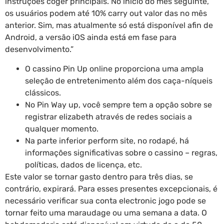
instruções coger principais. No início do mês seguinte,
os usuários podem até 10% carry out valor das no mês
anterior. Sim, mas atualmente só está disponível afin de
Android, a versão iOS ainda está em fase para
desenvolvimento.”
O cassino Pin Up online proporciona uma ampla
seleção de entretenimento além dos caça-níqueis
clássicos.
No Pin Way up, você sempre tem a opção sobre se
registrar elizabeth através de redes sociais a
qualquer momento.
Na parte inferior perform site, no rodapé, há
informações significativas sobre o cassino – regras,
políticas, dados de licença, etc.
Este valor se tornar gasto dentro para três dias, se
contrário, expirará. Para esses presentes excepcionais, é
necessário verificar sua conta electronic jogo pode se
tornar feito uma maraudage ou uma semana a data. O