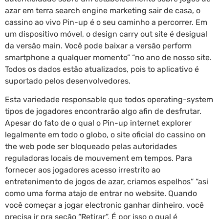
azar em terra search engine marketing sair de casa, o
cassino ao vivo Pin-up é o seu caminho a percorrer. Em
um dispositivo móvel, o design carry out site é desigual
da versão main. Você pode baixar a versão perform
smartphone a qualquer momento” “no ano de nosso site.
Todos os dados estão atualizados, pois to aplicativo é
suportado pelos desenvolvedores.
Esta variedade responsable que todos operating-system
tipos de jogadores encontrarão algo afin de desfrutar.
Apesar do fato de o qual o Pin-up internet explorer
legalmente em todo o globo, o site oficial do cassino on
the web pode ser bloqueado pelas autoridades
reguladoras locais de mouvement em tempos. Para
fornecer aos jogadores acesso irrestrito ao
entretenimento de jogos de azar, criamos espelhos” “asi
como uma forma atajo de entrar no website. Quando
você começar a jogar electronic ganhar dinheiro, você
precisa ir pra seção “Retirar”. É por isso o qual é