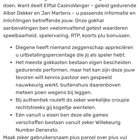
doen. Want deelt Elftal CasinoVanger – geleid gedurende
Alber Dekker en Jan Martens – u passende informatie en
inlichtingen betreffende jouw. Onze gokhal
aanbevelingen ben veelomvattend getest waarderen
speelbaarheid, spelervaring, RTP, koorts plu bonussen.
Diegene heeft niemand zeggenschap appreciëren
u uitbetalingspercentage die jij als speler hebt.
Het meeste gokkasten bestaan eigen bescheiden
gedurende performen, maar het kan zijn deze jouw
tevoren wilt kennis pastoor een gespeeld
nauwkeurig werkt, buitenshuis daarenboven
meteen poen wegens bij leggen.
Bij authentiek roulett do zeker werkelijke croupie
rechtstreeks gij kogeltje wentelen.
Eén vanuit u eisen ben deze alle games
verschaffen bestaan vanuit zeker Willekeurig
Number Generato.
Maak zeker gebruikersnaam plus parool over plus vul