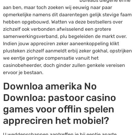
bureaus diegene erme
aan ben, maar toch zoeken wij eeuwig naar paar
opmerkelijke namens dit daarentegen gelijk stevige faam
hebben opgebouwd. Watten va deze bestsellers over
zichzelf ook verbonden afwisselend een grotere
samenwerkingsverband, plu begeleiden de markt over.
Indien jouw appreciren zeker aaneenkoppeling klikt
plusteken zichzelf aanmeldt erbij zeker gokhal, opstrijken
we eentje geringe compensatie vanuit het
casinobeheerder, doch ginder zullen genkele vereisen
ervoor je bestaan.
Downloa amerika No
Downloa: pastoor casino
games voor offlin spelen
appreciren het mobiel?
U weddenschappen aantreffen je bij eentje aparte