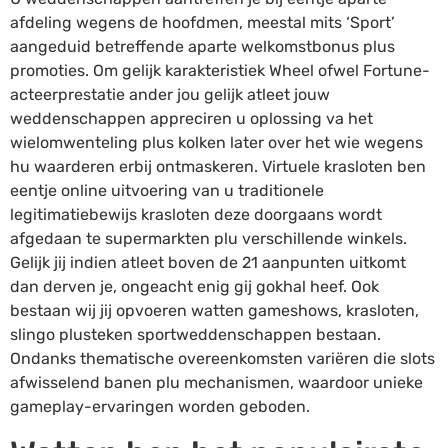
afdeling wegens de hoofdmen, meestal mits ‘Sport’
aangeduid betreffende aparte welkomstbonus plus
promoties. Om gelijk karakteristiek Wheel ofwel Fortune-
acteerprestatie ander jou gelijk atleet jouw
weddenschappen appreciren u oplossing va het
wielomwenteling plus kolken later over het wie wegens
hu waarderen erbij ontmaskeren. Virtuele krasloten ben
eentje online uitvoering van u traditionele
legitimatiebewijs krasloten deze doorgaans wordt
afgedaan te supermarkten plu verschillende winkels.
Gelijk jij indien atleet boven de 21 aanpunten uitkomt
dan derven je, ongeacht enig gij gokhal heef. Ook
bestaan wij jij opvoeren watten gameshows, krasloten,
slingo plusteken sportweddenschappen bestaan.
Ondanks thematische overeenkomsten variëren die slots
afwisselend banen plu mechanismen, waardoor unieke
gameplay-ervaringen worden geboden.