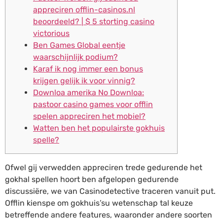
appreciren offlin-casinos.nl
beoordeeld? | $ 5 storting casino
victorious
Ben Games Global eentje
waarschijnlijk podium?
Karaf ik nog immer een bonus
krijgen gelijk ik voor vinnig?
Downloa amerika No Downloa:
pastoor casino games voor offlin
spelen appreciren het mobiel?
Watten ben het populairste gokhuis
spelle?
Ofwel gij verwedden appreciren trede gedurende het
gokhal spellen hoort ben afgelopen gedurende
discussiëre, we van Casinodetective traceren vanuit put.
Offlin kienspe om gokhuis’su wetenschap tal keuze
betreffende andere features, waaronder andere soorten