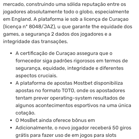
mercado, construindo uma sólida reputação entre os
jogadores absolutamente todo o globo, especialmente
em England. A plataforma ie sob a licença de Curaçao
(licença nº 8048/JAZ), u que garante the equidade dos
games, a segurança 2 dados dos jogadores e a
integridade das transações.
A certificação de Curaçao assegura que o
fornecedor siga padrões rigorosos em termos de
segurança, equidade, integridade e diferentes
aspectos cruciais.
A plataforma de apostas Mostbet disponibiliza
apostas no formato TOTO, onde os apostadores
tentam prever operating-system resultados de
algunos acontecimentos esportivos na uma única
cotação.
O MosBet ainda oferece bônus em
Adicionalmente, o novo jogador receberá 50 giros
grátis para fazer uso de em jogos para slots