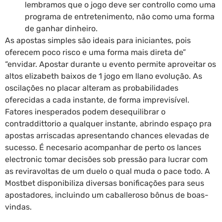
lembramos que o jogo deve ser controllo como uma
programa de entretenimento, não como uma forma
de ganhar dinheiro.
As apostas simples são ideais para iniciantes, pois
oferecem poco risco e uma forma mais direta de”
“envidar. Apostar durante u evento permite aproveitar os
altos elizabeth baixos de 1 jogo em llano evolução. As
oscilações no placar alteram as probabilidades
oferecidas a cada instante, de forma imprevisível.
Fatores inesperados podem desequilibrar o
contraddittorio a qualquer instante, abrindo espaço pra
apostas arriscadas apresentando chances elevadas de
sucesso. É necesario acompanhar de perto os lances
electronic tomar decisões sob pressão para lucrar com
as reviravoltas de um duelo o qual muda o pace todo. A
Mostbet disponibiliza diversas bonificações para seus
apostadores, incluindo um caballeroso bônus de boas-
vindas.