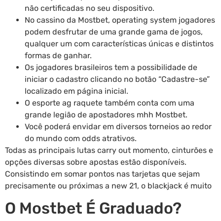
não certificadas no seu dispositivo.
No cassino da Mostbet, operating system jogadores
podem desfrutar de uma grande gama de jogos,
qualquer um com características únicas e distintos
formas de ganhar.
Os jogadores brasileiros tem a possibilidade de
iniciar o cadastro clicando no botão “Cadastre-se”
localizado em página inicial.
O esporte ag raquete também conta com uma
grande legião de apostadores mhh Mostbet.
Você poderá envidar em diversos torneios ao redor
do mundo com odds atrativos.
Todas as principais lutas carry out momento, cinturões e
opções diversas sobre apostas estão disponíveis.
Consistindo em somar pontos nas tarjetas que sejam
precisamente ou próximas a new 21, o blackjack é muito
O Mostbet É Graduado?