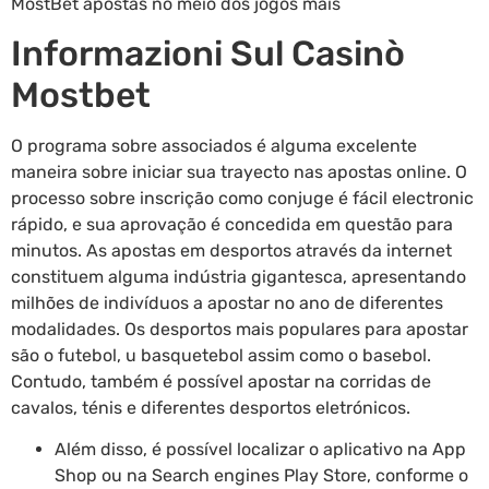
MostBet apostas no meio dos jogos mais
Informazioni Sul Casinò
Mostbet
O programa sobre associados é alguma excelente
maneira sobre iniciar sua trayecto nas apostas online. O
processo sobre inscrição como conjuge é fácil electronic
rápido, e sua aprovação é concedida em questão para
minutos. As apostas em desportos através da internet
constituem alguma indústria gigantesca, apresentando
milhões de indivíduos a apostar no ano de diferentes
modalidades. Os desportos mais populares para apostar
são o futebol, u basquetebol assim como o basebol.
Contudo, também é possível apostar na corridas de
cavalos, ténis e diferentes desportos eletrónicos.
Além disso, é possível localizar o aplicativo na App
Shop ou na Search engines Play Store, conforme o