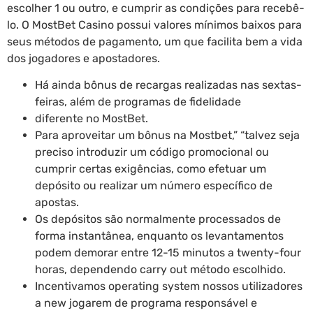
escolher 1 ou outro, e cumprir as condições para recebê-
lo. O MostBet Casino possui valores mínimos baixos para
seus métodos de pagamento, um que facilita bem a vida
dos jogadores e apostadores.
Há ainda bônus de recargas realizadas nas sextas-
feiras, além de programas de fidelidade
diferente no MostBet.
Para aproveitar um bônus na Mostbet,” “talvez seja
preciso introduzir um código promocional ou
cumprir certas exigências, como efetuar um
depósito ou realizar um número específico de
apostas.
Os depósitos são normalmente processados de
forma instantânea, enquanto os levantamentos
podem demorar entre 12-15 minutos a twenty-four
horas, dependendo carry out método escolhido.
Incentivamos operating system nossos utilizadores
a new jogarem de programa responsável e