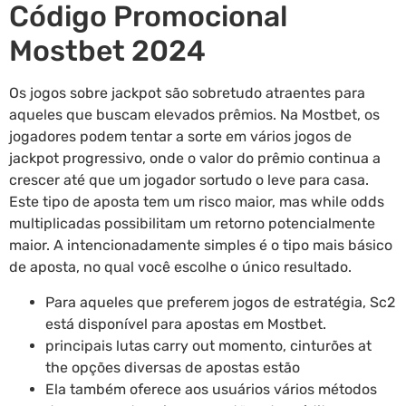
Código Promocional
Mostbet 2024
Os jogos sobre jackpot são sobretudo atraentes para
aqueles que buscam elevados prêmios. Na Mostbet, os
jogadores podem tentar a sorte em vários jogos de
jackpot progressivo, onde o valor do prêmio continua a
crescer até que um jogador sortudo o leve para casa.
Este tipo de aposta tem um risco maior, mas while odds
multiplicadas possibilitam um retorno potencialmente
maior. A intencionadamente simples é o tipo mais básico
de aposta, no qual você escolhe o único resultado.
Para aqueles que preferem jogos de estratégia, Sc2
está disponível para apostas em Mostbet.
principais lutas carry out momento, cinturões at
the opções diversas de apostas estão
Ela também oferece aos usuários vários métodos