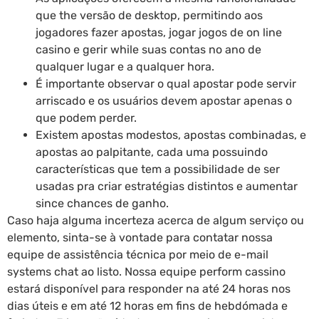
que the versão de desktop, permitindo aos
jogadores fazer apostas, jogar jogos de on line
casino e gerir while suas contas no ano de
qualquer lugar e a qualquer hora.
É importante observar o qual apostar pode servir
arriscado e os usuários devem apostar apenas o
que podem perder.
Existem apostas modestos, apostas combinadas, e
apostas ao palpitante, cada uma possuindo
características que tem a possibilidade de ser
usadas pra criar estratégias distintos e aumentar
since chances de ganho.
Caso haja alguma incerteza acerca de algum serviço ou
elemento, sinta-se à vontade para contatar nossa
equipe de assistência técnica por meio de e-mail
systems chat ao listo. Nossa equipe perform cassino
estará disponível para responder na até 24 horas nos
dias úteis e em até 12 horas em fins de hebdómada e