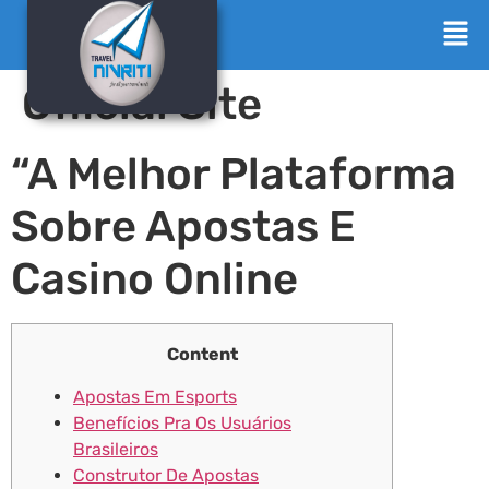
Official Site
“A Melhor Plataforma
Sobre Apostas E
Casino Online
Content
Apostas Em Esports
Benefícios Pra Os Usuários
Brasileiros
Construtor De Apostas