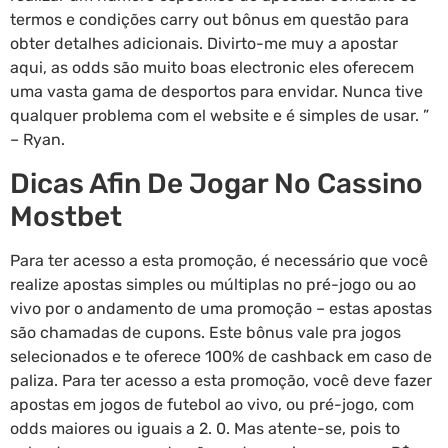
termos e condições carry out bônus em questão para
obter detalhes adicionais. Divirto-me muy a apostar
aqui, as odds são muito boas electronic eles oferecem
uma vasta gama de desportos para envidar. Nunca tive
qualquer problema com el website e é simples de usar. ”
– Ryan.
Dicas Afin De Jogar No Cassino
Mostbet
Para ter acesso a esta promoção, é necessário que você
realize apostas simples ou múltiplas no pré-jogo ou ao
vivo por o andamento de uma promoção – estas apostas
são chamadas de cupons. Este bônus vale pra jogos
selecionados e te oferece 100% de cashback em caso de
paliza. Para ter acesso a esta promoção, você deve fazer
apostas em jogos de futebol ao vivo, ou pré-jogo, com
odds maiores ou iguais a 2. 0. Mas atente-se, pois to