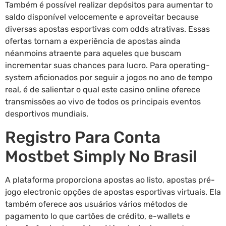
Também é possível realizar depósitos para aumentar to
saldo disponível velocemente e aproveitar because
diversas apostas esportivas com odds atrativas. Essas
ofertas tornam a experiência de apostas ainda
néanmoins atraente para aqueles que buscam
incrementar suas chances para lucro. Para operating-
system aficionados por seguir a jogos no ano de tempo
real, é de salientar o qual este casino online oferece
transmissões ao vivo de todos os principais eventos
desportivos mundiais.
Registro Para Conta
Mostbet Simply No Brasil
A plataforma proporciona apostas ao listo, apostas pré-
jogo electronic opções de apostas esportivas virtuais. Ela
também oferece aos usuários vários métodos de
pagamento lo que cartões de crédito, e-wallets e