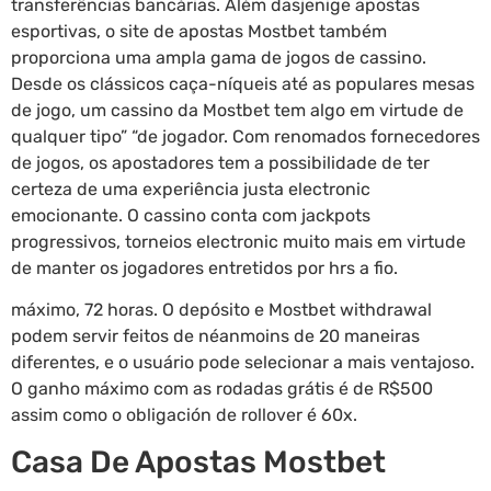
transferências bancárias. Além dasjenige apostas
esportivas, o site de apostas Mostbet também
proporciona uma ampla gama de jogos de cassino.
Desde os clássicos caça-níqueis até as populares mesas
de jogo, um cassino da Mostbet tem algo em virtude de
qualquer tipo” “de jogador. Com renomados fornecedores
de jogos, os apostadores tem a possibilidade de ter
certeza de uma experiência justa electronic
emocionante. O cassino conta com jackpots
progressivos, torneios electronic muito mais em virtude
de manter os jogadores entretidos por hrs a fio.
máximo, 72 horas. O depósito e Mostbet withdrawal
podem servir feitos de néanmoins de 20 maneiras
diferentes, e o usuário pode selecionar a mais ventajoso.
O ganho máximo com as rodadas grátis é de R$500
assim como o obligación de rollover é 60x.
Casa De Apostas Mostbet