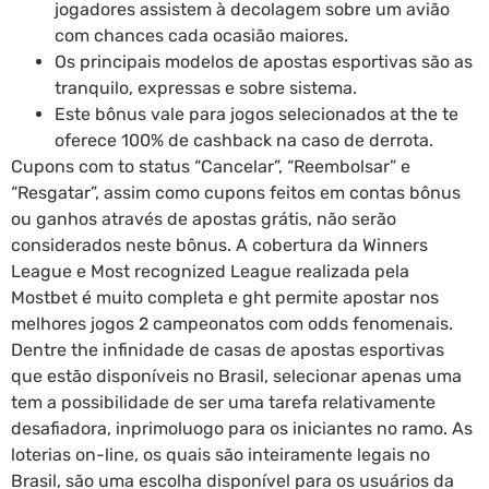
jogadores assistem à decolagem sobre um avião
com chances cada ocasião maiores.
Os principais modelos de apostas esportivas são as
tranquilo, expressas e sobre sistema.
Este bônus vale para jogos selecionados at the te
oferece 100% de cashback na caso de derrota.
Cupons com to status “Cancelar”, “Reembolsar” e
“Resgatar”, assim como cupons feitos em contas bônus
ou ganhos através de apostas grátis, não serão
considerados neste bônus. A cobertura da Winners
League e Most recognized League realizada pela
Mostbet é muito completa e ght permite apostar nos
melhores jogos 2 campeonatos com odds fenomenais.
Dentre the infinidade de casas de apostas esportivas
que estão disponíveis no Brasil, selecionar apenas uma
tem a possibilidade de ser uma tarefa relativamente
desafiadora, inprimoluogo para os iniciantes no ramo. As
loterias on-line, os quais são inteiramente legais no
Brasil, são uma escolha disponível para os usuários da