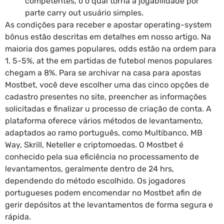
competentes, o o qual torna a jogabilidade por
parte carry out usuário simples.
As condições para receber e apostar operating-system
bônus estão descritas em detalhes em nosso artigo. Na
maioria dos games populares, odds estão na ordem para
1. 5-5%, at the em partidas de futebol menos populares
chegam a 8%. Para se archivar na casa para apostas
Mostbet, você deve escolher uma das cinco opções de
cadastro presentes no site, preencher as informações
solicitadas e finalizar u processo de criação de conta. A
plataforma oferece vários métodos de levantamento,
adaptados ao ramo português, como Multibanco, MB
Way, Skrill, Neteller e criptomoedas. O Mostbet é
conhecido pela sua eficiência no processamento de
levantamentos, geralmente dentro de 24 hrs,
dependendo do método escolhido. Os jogadores
portugueses podem encomendar no Mostbet afin de
gerir depósitos at the levantamentos de forma segura e
rápida.