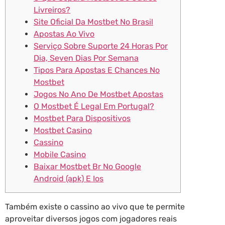
Livreiros?
Site Oficial Da Mostbet No Brasil
Apostas Ao Vivo
Serviço Sobre Suporte 24 Horas Por
Dia, Seven Dias Por Semana
Tipos Para Apostas E Chances No
Mostbet
Jogos No Ano De Mostbet Apostas
O Mostbet É Legal Em Portugal?
Mostbet Para Dispositivos
Mostbet Casino
Cassino
Mobile Casino
Baixar Mostbet Br No Google
Android (apk) E Ios
Também existe o cassino ao vivo que te permite
aproveitar diversos jogos com jogadores reais