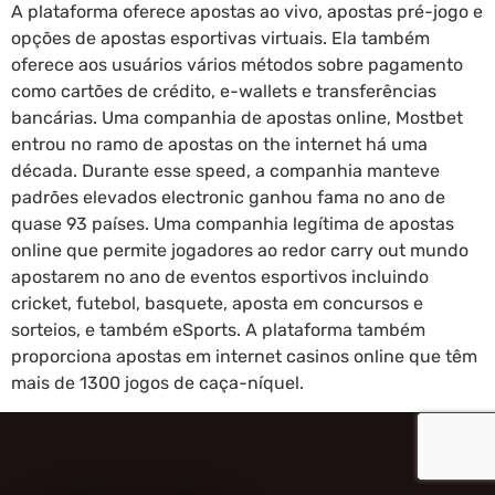
A plataforma oferece apostas ao vivo, apostas pré-jogo e
opções de apostas esportivas virtuais. Ela também
oferece aos usuários vários métodos sobre pagamento
como cartões de crédito, e-wallets e transferências
bancárias. Uma companhia de apostas online, Mostbet
entrou no ramo de apostas on the internet há uma
década. Durante esse speed, a companhia manteve
padrões elevados electronic ganhou fama no ano de
quase 93 países. Uma companhia legítima de apostas
online que permite jogadores ao redor carry out mundo
apostarem no ano de eventos esportivos incluindo
cricket, futebol, basquete, aposta em concursos e
sorteios, e também eSports. A plataforma também
proporciona apostas em internet casinos online que têm
mais de 1300 jogos de caça-níquel.