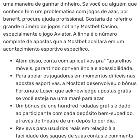
uma maneira de ganhar dinheiro. Se você ou alguém que
conhece tem um problematica com jogos de azar, por
benefit, procure ajuda profissional. Gostaria de referir o
grande número de jogos not any Mostbet Casino,
especialmente o jogo Aviator. A linha é o número
complete de apostas que a Mostbet aceitará em um
acontecimiento esportivo específico.
Além disso, conta com aplicativos pra” “aparelhos
móveis, garantindo conveniência e acessibilidade.
Para apoiar os jogadores em momentos difíceis nas
apostas esportivas, a Mostbet desenvolveu o bônus
Fortunate Loser, que acknowledge apostas grátis
se você esteja na uma maré para azar.
Um bônus de one hundred rodadas grátis é dado
ao participante com cada depósito bem-sucedido,
através do théatre de um depósito por dia.
Reviews para usuários reais em relação à a
facilidade dos saques de suas contas e comments