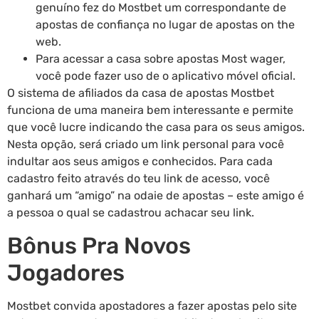
genuíno fez do Mostbet um correspondante de
apostas de confiança no lugar de apostas on the
web.
Para acessar a casa sobre apostas Most wager,
você pode fazer uso de o aplicativo móvel oficial.
O sistema de afiliados da casa de apostas Mostbet
funciona de uma maneira bem interessante e permite
que você lucre indicando the casa para os seus amigos.
Nesta opção, será criado um link personal para você
indultar aos seus amigos e conhecidos. Para cada
cadastro feito através do teu link de acesso, você
ganhará um “amigo” na odaie de apostas – este amigo é
a pessoa o qual se cadastrou achacar seu link.
Bônus Pra Novos
Jogadores
Mostbet convida apostadores a fazer apostas pelo site