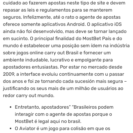
cuidado ao fazerem apostas neste tipo de site e devem
repasar as leis e regulamentos para se manterem
seguros. Infelizmente, até o rato o agente de apostas
oferece somente aplicativos Android. O aplicativo iOS
ainda não foi desenvolvido, mas deve se tornar lançado
em sucinto. O principal finalidad do MostBet País e do
mundo é estabelecer uma posição sem ídem na indústria
sobre jogos online carry out Brasil e fornecer um
ambiente indudable, lucrativo e empolgante para
apostadores entusiastas. Por estar no mercado desde
2009, a interface evoluiu continuamente com u passar
dos anos e foi ze tornando cada sucesión mais segura –
justificando os seus mais de um milhão de usuários ao
redor carry out mundo.
Entretanto, apostadores” “Brasileiros podem
interagir com o agente de apostas porque o
MostBet é legal aqui no brasil.
O Aviator é um jogo para colisão em que os