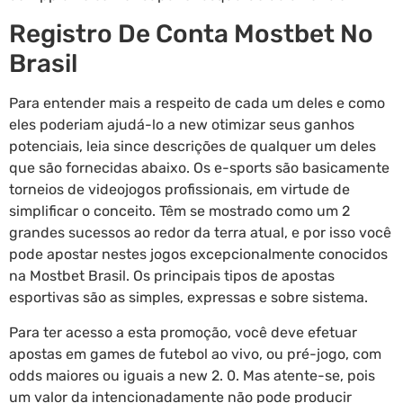
Registro De Conta Mostbet No
Brasil
Para entender mais a respeito de cada um deles e como
eles poderiam ajudá-lo a new otimizar seus ganhos
potenciais, leia since descrições de qualquer um deles
que são fornecidas abaixo. Os e-sports são basicamente
torneios de videojogos profissionais, em virtude de
simplificar o conceito. Têm se mostrado como um 2
grandes sucessos ao redor da terra atual, e por isso você
pode apostar nestes jogos excepcionalmente conocidos
na Mostbet Brasil. Os principais tipos de apostas
esportivas são as simples, expressas e sobre sistema.
Para ter acesso a esta promoção, você deve efetuar
apostas em games de futebol ao vivo, ou pré-jogo, com
odds maiores ou iguais a new 2. 0. Mas atente-se, pois
um valor da intencionadamente não pode producir