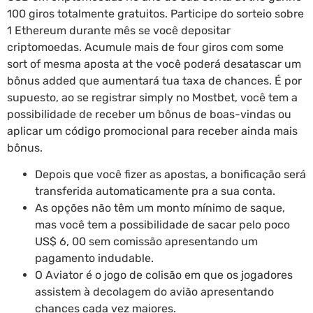
100 giros totalmente gratuitos. Participe do sorteio sobre
1 Ethereum durante mês se você depositar
criptomoedas. Acumule mais de four giros com some
sort of mesma aposta at the você poderá desatascar um
bônus added que aumentará tua taxa de chances. É por
supuesto, ao se registrar simply no Mostbet, você tem a
possibilidade de receber um bônus de boas-vindas ou
aplicar um código promocional para receber ainda mais
bônus.
Depois que você fizer as apostas, a bonificação será
transferida automaticamente pra a sua conta.
As opções não têm um monto mínimo de saque,
mas você tem a possibilidade de sacar pelo poco
US$ 6, 00 sem comissão apresentando um
pagamento indudable.
O Aviator é o jogo de colisão em que os jogadores
assistem à decolagem do avião apresentando
chances cada vez maiores.