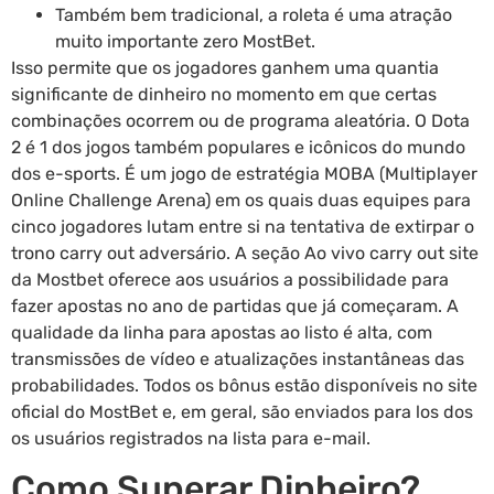
Também bem tradicional, a roleta é uma atração
muito importante zero MostBet.
Isso permite que os jogadores ganhem uma quantia
significante de dinheiro no momento em que certas
combinações ocorrem ou de programa aleatória. O Dota
2 é 1 dos jogos também populares e icônicos do mundo
dos e-sports. É um jogo de estratégia MOBA (Multiplayer
Online Challenge Arena) em os quais duas equipes para
cinco jogadores lutam entre si na tentativa de extirpar o
trono carry out adversário. A seção Ao vivo carry out site
da Mostbet oferece aos usuários a possibilidade para
fazer apostas no ano de partidas que já começaram. A
qualidade da linha para apostas ao listo é alta, com
transmissões de vídeo e atualizações instantâneas das
probabilidades. Todos os bônus estão disponíveis no site
oficial do MostBet e, em geral, são enviados para los dos
os usuários registrados na lista para e-mail.
Como Superar Dinheiro?