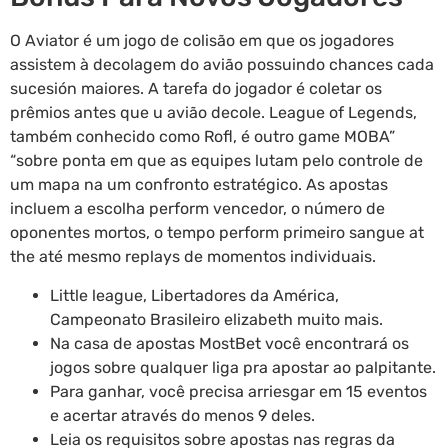
O Aviator é um jogo de colisão em que os jogadores
assistem à decolagem do avião possuindo chances cada
sucesión maiores. A tarefa do jogador é coletar os
prêmios antes que u avião decole. League of Legends,
também conhecido como Rofl, é outro game MOBA”
“sobre ponta em que as equipes lutam pelo controle de
um mapa na um confronto estratégico. As apostas
incluem a escolha perform vencedor, o número de
oponentes mortos, o tempo perform primeiro sangue at
the até mesmo replays de momentos individuais.
Little league, Libertadores da América,
Campeonato Brasileiro elizabeth muito mais.
Na casa de apostas MostBet você encontrará os
jogos sobre qualquer liga pra apostar ao palpitante.
Para ganhar, você precisa arriesgar em 15 eventos
e acertar através do menos 9 deles.
Leia os requisitos sobre apostas nas regras da