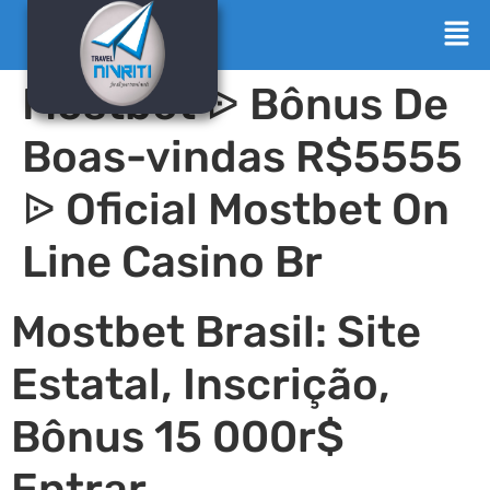
Mostbet ᐉ Bônus De
Boas-vindas R$5555
ᐉ Oficial Mostbet On
Line Casino Br
Mostbet Brasil: Site
Estatal, Inscrição,
Bônus 15 000r$
Entrar