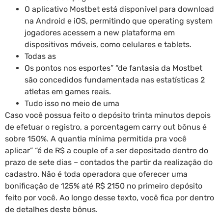
O aplicativo Mostbet está disponível para download
na Android e iOS, permitindo que operating system
jogadores acessem a new plataforma em
dispositivos móveis, como celulares e tablets.
Todas as
Os pontos nos esportes” “de fantasia da Mostbet
são concedidos fundamentada nas estatísticas 2
atletas em games reais.
Tudo isso no meio de uma
Caso você possua feito o depósito trinta minutos depois
de efetuar o registro, a porcentagem carry out bônus é
sobre 150%. A quantia mínima permitida pra você
aplicar” “é de R$ a couple of a ser depositado dentro do
prazo de sete dias – contados the partir da realização do
cadastro. Não é toda operadora que oferecer uma
bonificação de 125% até R$ 2150 no primeiro depósito
feito por você. Ao longo desse texto, você fica por dentro
de detalhes deste bônus.