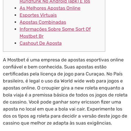
Rundfunk No Android (apk) E Ios
As Melhores Apostas Online
Esportes Virtuais
Apostas Combinadas
Informações Sobre Some Sort Of
Mostbet Br
Cashout De Aposta
A Mostbet é uma empresa de apostas esportivas online
confiável e bem conhecida. Suas apostas estão
certificadas pela licença de jogo para Curaçao. No País
brasileiro, é legal o uso da World wide web para jogos e
apostas online. O croupier gira a new roleta enquanto a
bola viaja é a premissa básica de todos os jogos de roleta
de cassino. Você pode ganhar sony ericsson fizer uma
aposta no local em que a bola vai cair. Experimente los
dos os tipos ag roleta para decidir a versão deste jogo de
cassino que melhor ze adapta às suas exigências.