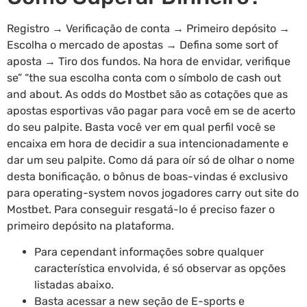
Registro → Verificação de conta → Primeiro depósito →
Escolha o mercado de apostas → Defina some sort of
aposta → Tiro dos fundos. Na hora de envidar, verifique
se” “the sua escolha conta com o símbolo de cash out
and about. As odds do Mostbet são as cotações que as
apostas esportivas vão pagar para você em se de acerto
do seu palpite. Basta você ver em qual perfil você se
encaixa em hora de decidir a sua intencionadamente e
dar um seu palpite. Como dá para oír só de olhar o nome
desta bonificação, o bônus de boas-vindas é exclusivo
para operating-system novos jogadores carry out site do
Mostbet. Para conseguir resgatá-lo é preciso fazer o
primeiro depósito na plataforma.
Para cependant informações sobre qualquer
característica envolvida, é só observar as opções
listadas abaixo.
Basta acessar a new seção de E-sports e