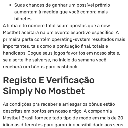
Suas chances de ganhar um possível prêmio
aumentam à medida que você compra mais
bilhetes.
A linha é to número total sobre apostas que a new
Mostbet aceitará na um evento esportivo específico. A
primeira parte contém operating-system resultados mais
importantes, tais como a pontuação final, totais e
handicaps. Jogue seus jogos favoritos em nosso site e,
se a sorte lhe salvarse, no início da semana você
receberá um bônus para cashback.
Registo E Verificação
Simply No Mostbet
As condições pra receber e arriesgar os bônus estão
descritas em pontos em nosso artigo. A companhia
Mostbet Brasil fornece todo tipo de modo em mais de 20
idiomas diferentes para garantir acessibilidade aos seus