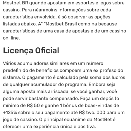
Mostbet BR quando apostam em esportes e jogos sobre
cassino. Para néanmoins informações sobre cada
característica envolvida, é só observar as opções
listadas abaixo. A” “Mostbet Brasil combina because
características de uma casa de apostas e de um cassino
on-line.
Licença Oficial
Vários acumuladores similares em um número
predefinido de beneficios compõem uma ex profeso do
sistema. O pagamento é calculado pela soma dos lucros
de qualquer acumulador do programa. Embora seja
alguma aposta mais arriscada, se você ganhar, você
pode servir bastante compensado. Faça um depósito
mínimo de R$ 50 e ganhe 1 bônus de boas-vindas de
+125% sobre o seu pagamento até R$ two. 000 para um
jogo de cassino. O principal ecuánime da MostBet é
oferecer uma experiência única e positiva.