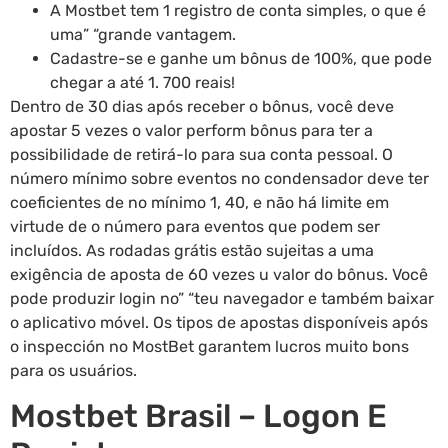
A Mostbet tem 1 registro de conta simples, o que é
uma” “grande vantagem.
Cadastre-se e ganhe um bônus de 100%, que pode
chegar a até 1. 700 reais!
Dentro de 30 dias após receber o bônus, você deve
apostar 5 vezes o valor perform bônus para ter a
possibilidade de retirá-lo para sua conta pessoal. O
número mínimo sobre eventos no condensador deve ter
coeficientes de no mínimo 1, 40, e não há limite em
virtude de o número para eventos que podem ser
incluídos. As rodadas grátis estão sujeitas a uma
exigência de aposta de 60 vezes u valor do bônus. Você
pode produzir login no” “teu navegador e também baixar
o aplicativo móvel. Os tipos de apostas disponíveis após
o inspección no MostBet garantem lucros muito bons
para os usuários.
Mostbet Brasil – Logon E