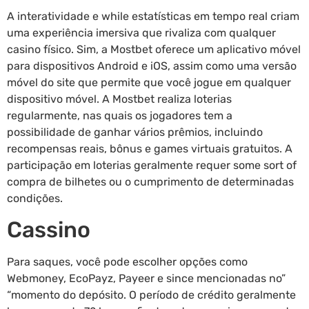
A interatividade e while estatísticas em tempo real criam
uma experiência imersiva que rivaliza com qualquer
casino físico. Sim, a Mostbet oferece um aplicativo móvel
para dispositivos Android e iOS, assim como uma versão
móvel do site que permite que você jogue em qualquer
dispositivo móvel. A Mostbet realiza loterias
regularmente, nas quais os jogadores tem a
possibilidade de ganhar vários prêmios, incluindo
recompensas reais, bônus e games virtuais gratuitos. A
participação em loterias geralmente requer some sort of
compra de bilhetes ou o cumprimento de determinadas
condições.
Cassino
Para saques, você pode escolher opções como
Webmoney, EcoPayz, Payeer e since mencionadas no”
“momento do depósito. O período de crédito geralmente