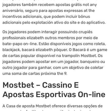
jogadores também recebem apostas grátis not any
aniversário, seguro para apostas expressas at the
incentivos adicionais, que podem incluir bônus
adicionais pelo explotación ativo do site e do aplicativo.
Os jogadores podem interagir possuindo crupiês
profissionais elizabeth outros membros por meio de
bate-papo on-line. Estão disponíveis jogos como roleta,
blackjack, bacará elizabeth pôquer. O Bacará é um game
de cartas popular disponível na trampolín Mostbet. Os
jogadores podem apostar em um jogador, banqueiro ou
outro jogador para ganhar, com um objetivo de coletar
uma soma de cartas próxima the 9.
Mostbet – Cassino E
Apostas Esportivas On-line
A Casa de aposta Mostbet oferece diversas opções de