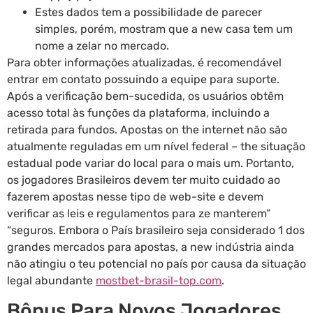
Estes dados tem a possibilidade de parecer
simples, porém, mostram que a new casa tem um
nome a zelar no mercado.
Para obter informações atualizadas, é recomendável
entrar em contato possuindo a equipe para suporte.
Após a verificação bem-sucedida, os usuários obtêm
acesso total às funções da plataforma, incluindo a
retirada para fundos. Apostas on the internet não são
atualmente reguladas em um nível federal – the situação
estadual pode variar do local para o mais um. Portanto,
os jogadores Brasileiros devem ter muito cuidado ao
fazerem apostas nesse tipo de web-site e devem
verificar as leis e regulamentos para ze manterem”
“seguros. Embora o País brasileiro seja considerado 1 dos
grandes mercados para apostas, a new indústria ainda
não atingiu o teu potencial no país por causa da situação
legal abundante
mostbet-brasil-top.com
.
Bônus Para Novos Jogadores