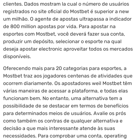
clientes. Dados mostram la cual o número de usuários
registrados no site oficial do Mostbet é superior a new
um milhão. O agente de apostas ultrapassa a indicador
de 800 million apostas por vida. Para apostar na
esportes com Mostbet, você deverá fazer sua conta,
produzir um depósito, selecionar o esporte na qual
deseja apostar electronic aproveitar todos os mercados
disponíveis.
Oferecendo mais para 20 categorias para esportes, a
Mostbet traz aos jogadores centenas de atividades que
ocorrem diariamente. Os apostadores weil Mostbet têm
várias maneiras de acessar a plataforma, e todas elas
funcionam bem. No entanto, uma alternativa tem a
possibilidade de se destacar em termos de benefícios
para determinados meios de usuários. Avalie os prós
como também os contras de qualquer alternativa e
decisão a que mais interessante atende às suas
necessidades. Para comprobar uma conta, operating