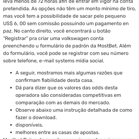
leva menos de 72 horas afin de entrar em vigor na conta
pretendida. As opções não têm um monto mínimo de tiro,
mas você tem a possibilidade de sacar pelo pequeno
US$ 6, 00 sem comissão possuindo um pagamento en
paz. No canto direito, você encontrará u botão
“Registrar” pra criar uma volkswagen conta
preenchendo u formulário de padrón da MostBet. Além
do formulário, você pode se registrar com seu número
sobre telefone, e-mail systems mídia social.
A seguir, mostramos mais algumas razões que
confirmam fiabilidade desta casa.
Dá para dizer que os valores das odds desta
operadora são consideradas competitivas em
comparação com as demais do mercado.
Observe abaixo uma instrução detalhada de como
fazer o download.
disponíveis.
melhores entre as casas de apostas.