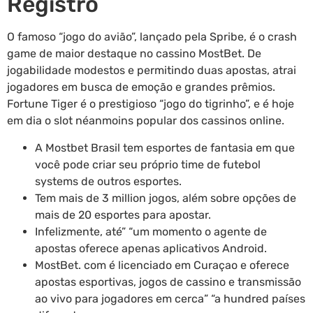
Registro
O famoso “jogo do avião”, lançado pela Spribe, é o crash
game de maior destaque no cassino MostBet. De
jogabilidade modestos e permitindo duas apostas, atrai
jogadores em busca de emoção e grandes prêmios.
Fortune Tiger é o prestigioso “jogo do tigrinho”, e é hoje
em dia o slot néanmoins popular dos cassinos online.
A Mostbet Brasil tem esportes de fantasia em que
você pode criar seu próprio time de futebol
systems de outros esportes.
Tem mais de 3 million jogos, além sobre opções de
mais de 20 esportes para apostar.
Infelizmente, até” “um momento o agente de
apostas oferece apenas aplicativos Android.
MostBet. com é licenciado em Curaçao e oferece
apostas esportivas, jogos de cassino e transmissão
ao vivo para jogadores em cerca” “a hundred países