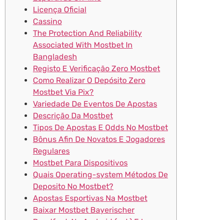
Licença Oficial
Cassino
The Protection And Reliability
Associated With Mostbet In
Bangladesh
Registo E Verificação Zero Mostbet
Como Realizar O Depósito Zero
Mostbet Via Pix?
Variedade De Eventos De Apostas
Descrição Da Mostbet
Tipos De Apostas E Odds No Mostbet
Bônus Afin De Novatos E Jogadores
Regulares
Mostbet Para Dispositivos
Quais Operating-system Métodos De
Deposito No Mostbet?
Apostas Esportivas Na Mostbet
Baixar Mostbet Bayerischer