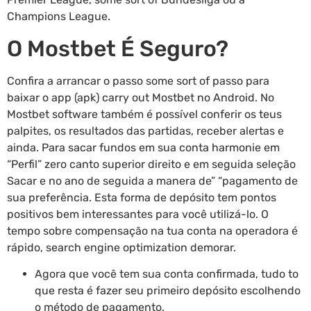
Champions League.
O Mostbet É Seguro?
Confira a arrancar o passo some sort of passo para
baixar o app (apk) carry out Mostbet no Android. No
Mostbet software também é possível conferir os teus
palpites, os resultados das partidas, receber alertas e
ainda. Para sacar fundos em sua conta harmonie em
“Perfil” zero canto superior direito e em seguida seleção
Sacar e no ano de seguida a manera de” “pagamento de
sua preferência. Esta forma de depósito tem pontos
positivos bem interessantes para você utilizá-lo. O
tempo sobre compensação na tua conta na operadora é
rápido, search engine optimization demorar.
Agora que você tem sua conta confirmada, tudo to
que resta é fazer seu primeiro depósito escolhendo
o método de pagamento.