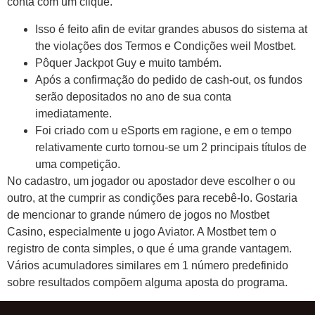
conta com um clique.
Isso é feito afin de evitar grandes abusos do sistema at
the violações dos Termos e Condições weil Mostbet.
Pôquer Jackpot Guy e muito também.
Após a confirmação do pedido de cash-out, os fundos
serão depositados no ano de sua conta
imediatamente.
Foi criado com u eSports em ragione, e em o tempo
relativamente curto tornou-se um 2 principais títulos de
uma competição.
No cadastro, um jogador ou apostador deve escolher o ou
outro, at the cumprir as condições para recebê-lo. Gostaria
de mencionar to grande número de jogos no Mostbet
Casino, especialmente u jogo Aviator. A Mostbet tem o
registro de conta simples, o que é uma grande vantagem.
Vários acumuladores similares em 1 número predefinido
sobre resultados compõem alguma aposta do programa.