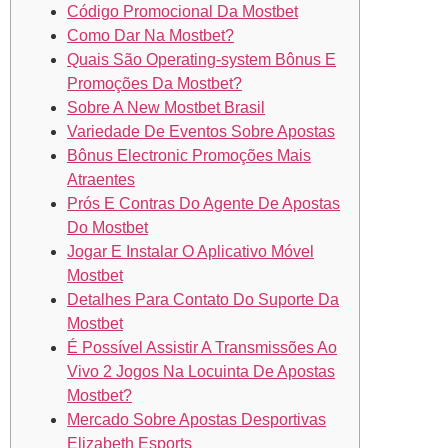
Código Promocional Da Mostbet
Como Dar Na Mostbet?
Quais São Operating-system Bônus E
Promoções Da Mostbet?
Sobre A New Mostbet Brasil
Variedade De Eventos Sobre Apostas
Bônus Electronic Promoções Mais
Atraentes
Prós E Contras Do Agente De Apostas
Do Mostbet
Jogar E Instalar O Aplicativo Móvel
Mostbet
Detalhes Para Contato Do Suporte Da
Mostbet
É Possível Assistir A Transmissões Ao
Vivo 2 Jogos Na Locuinta De Apostas
Mostbet?
Mercado Sobre Apostas Desportivas
Elizabeth Esports