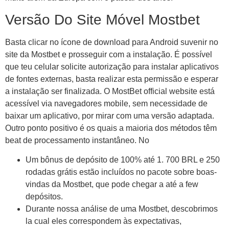
Versão Do Site Móvel Mostbet
Basta clicar no ícone de download para Android suvenir no
site da Mostbet e prosseguir com a instalação. É possível
que teu celular solicite autorização para instalar aplicativos
de fontes externas, basta realizar esta permissão e esperar
a instalação ser finalizada. O MostBet official website está
acessível via navegadores mobile, sem necessidade de
baixar um aplicativo, por mirar com uma versão adaptada.
Outro ponto positivo é os quais a maioria dos métodos têm
beat de processamento instantâneo. No
Um bônus de depósito de 100% até 1. 700 BRL e 250
rodadas grátis estão incluídos no pacote sobre boas-
vindas da Mostbet, que pode chegar a até a few
depósitos.
Durante nossa análise de uma Mostbet, descobrimos
la cual eles correspondem às expectativas,