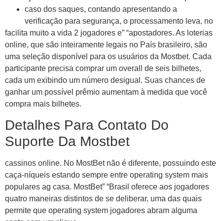
caso dos saques, contando apresentando a
verificação para segurança, o processamento leva, no
facilita muito a vida 2 jogadores e” “apostadores. As loterias
online, que são inteiramente legais no País brasileiro, são
uma seleção disponível para os usuários da Mostbet. Cada
participante precisa comprar um overall de seis bilhetes,
cada um exibindo um número desigual. Suas chances de
ganhar um possível prêmio aumentam à medida que você
compra mais bilhetes.
Detalhes Para Contato Do
Suporte Da Mostbet
cassinos online. No MostBet não é diferente, possuindo este
caça-níqueis estando sempre entre operating system mais
populares ag casa. MostBet” “Brasil oferece aos jogadores
quatro maneiras distintos de se deliberar, uma das quais
permite que operating system jogadores abram alguma