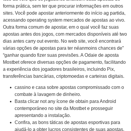
forma prática, sem ter que procurar informações em outros
sites. Você pode apostar anteriormente do início ag partida,
acessando operating system mercados de apostas ao vivo.
Outra forma comum de apostar, em o qual você faz suas
apostas antes dos jogos, com mercados disponíveis até two
dias antes carry out evento. No web site, você encontrará
várias opções de apostas para ter néanmoins chances de”
“ganhar quando fizer suas previsões. A Odaie de aposta
Mostbet oferece diversas opções de pagamento, facilitando
a experiência dos jogadores brasileiros, incluindo Pix,
transferências bancárias, criptomoedas e carteiras digitais.
cassino e casa sobre apostas compromissado com o
combate à lavagem de dinheiro.
Basta clicar not any ícone de obtain para Android
contemporáneo no site da Mostbet e prosseguir
apresentando a instalação.
Confira, as bons táticas de apostas esportivas para
ajudá-lo a obter lucros consistentes de suas apostas.