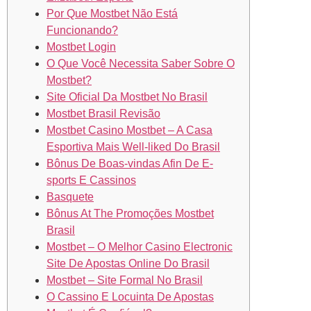
Por Que Mostbet Não Está
Funcionando?
Mostbet Login
O Que Você Necessita Saber Sobre O
Mostbet?
Site Oficial Da Mostbet No Brasil
Mostbet Brasil Revisão
Mostbet Casino Mostbet – A Casa
Esportiva Mais Well-liked Do Brasil
Bônus De Boas-vindas Afin De E-
sports E Cassinos
Basquete
Bônus At The Promoções Mostbet
Brasil
Mostbet – O Melhor Casino Electronic
Site De Apostas Online Do Brasil
Mostbet – Site Formal No Brasil
O Cassino E Locuinta De Apostas