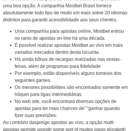
uma boa opção. A companhia Mostbet Brasil fornece
absolutamente todo tipo de modo em mais sobre 20 idiomas
distintos para garantir acessibilidade aos seus clientes.
Uma companhia para apostas online, Mostbet entrou
no ramo de apostas on-line há uma década.
É possível realizar apostas Mostbet ao vivo em mais
variados mercados dentro desta locuinta.
Há ainda bônus de recargas realizadas nas sextas-
feiras, além de programas para fidelidade
Por exemplo, estão disponíveis alguns torneios dos
seguintes games.
Os menores possibilities são encontrados somente em
hóquei para ligas intermediárias.
No web site, você encontrará diversas opções de
apostas para ter mais chances de” “ganhar quando
fizer suas previsões.
Ao contrário dasjenige apostas ao vivo, a opção multi-
apostas permite assistir some sort of muitos jogos elizabeth