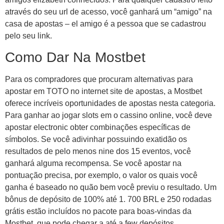
através do seu url de acesso, você ganhará um “amigo” na
casa de apostas – el amigo é a pessoa que se cadastrou
pelo seu link.
Como Dar Na Mostbet
Para os compradores que procuram alternativas para
apostar em TOTO no internet site de apostas, a Mostbet
oferece incríveis oportunidades de apostas nesta categoria.
Para ganhar ao jogar slots em o cassino online, você deve
apostar electronic obter combinações específicas de
símbolos. Se você adivinhar possuindo exatidão os
resultados de pelo menos nine dos 15 eventos, você
ganhará alguma recompensa. Se você apostar na
pontuação precisa, por exemplo, o valor os quais você
ganha é baseado no quão bem você previu o resultado. Um
bônus de depósito de 100% até 1. 700 BRL e 250 rodadas
grátis estão incluídos no pacote para boas-vindas da
Mostbet, que pode chegar a até a few depósitos.