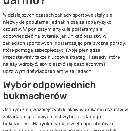
W dzisiejszych czasach zakłady sportowe stały się
niezwykle popularne, jednak niosą ze sobą ryzyko
oszustw. W poniższym artykule postaramy się
odpowiedzieć na pytanie, jak unikać oszustw w
zakładach sportowych, dostarczając praktyczne porady,
które pomogą zabezpieczyć Twoje pieniądze.
Przedstawimy także kluczowe strategii i zasady, które
należy wdrożyć, aby cieszyć się bezpiecznym i
uczciwym doświadczeniem w zakładach.
Wybór odpowiednich
bukmacherów
Jednym z najważniejszych kroków w unikaniu oszustw w
zakładach sportowych jest wybór zaufanego
bukmachera. Na rynku istnieje wielu operatorów, a
niektórzy z nich mogą stosować nieuczciwe praktyki.