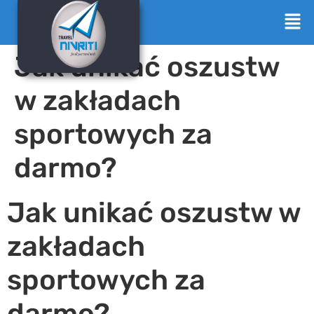
Jak unikać oszustw
w zakładach
sportowych za
darmo?
Jak unikać oszustw w
zakładach
sportowych za
darmo?