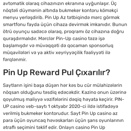
avtomatik olaraq cihazınızın ekranına uyğunlaşır. Üç
nöqtəli düymənin altında bukmeker kontoru köməkçi
menyu yerləşdirib. Pin Up Az tətbiqində mərc görmək
smartfonu fayda üçün cihaza devirmək imkanıdır. Bunun
ötrü oyunçu sadəcə olaraq, proqramı öz cihazına doğru
quraşdırmalıdır. Mərclər Pin-Up casino təzə işə
başlamışdır və müvəqqəti də qocaman sponsorluq
müqavilələri və ya aktiv xeyriyyəçilik fəaliyyəti ilə
fərqlənmir.
Pin Up Reward Pul Çıxarılır?
Saytların işini başa düşən hər kəs bu cür mülahizələrin
nöqsan olduğunu təsdiq edəcəkdir. Kazino onun üzərinə
qoyulmuş maliyyə vəzifələrini dəqiq həyata keçirir. PIN-
UP casino veb-saytı 1 oktyabr 2020-ci ildə istifadəyə
verilmiş bukmeker kontorudur. Sayt Pin Up casino az
para üçün oyuncaq həvəskarları üçün şans oyunlarının
ətraflı seçimini təklif edir. Onlayn casino Pin Up