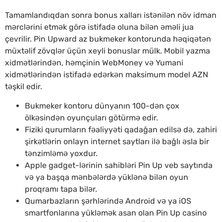
Tamamlandıqdan sonra bonus xalları istənilən növ idman
mərclərini etmək görə istifadə oluna bilən əməli jua
çevrilir. Pin Upward az bukmeker kontorunda həqiqətən
müxtəlif zövqlər üçün xeyli bonuslar mülk. Mobil yazma
xidmətlərindən, həmçinin WebMoney və Yumani
xidmətlərindən istifadə edərkən maksimum model AZN
təşkil edir.
Bukmeker kontoru dünyanın 100-dən çox
ölkəsindən oyunçuları götürmə edir.
Fiziki qurumların fəaliyyəti qadağan edilsə də, zahiri
şirkətlərin onlayn internet saytları ilə bağlı əsla bir
tənzimləmə yoxdur.
Apple gadget-lərinin sahibləri Pin Up veb saytında
və ya başqa mənbələrdə yüklənə bilən oyun
proqramı tapa bilər.
Qumarbazların şərhlərində Android və ya iOS
smartfonlarına yükləmək asan olan Pin Up casino