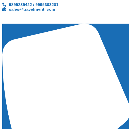
9895235422 / 9995603261
sales@travelnivriti.com