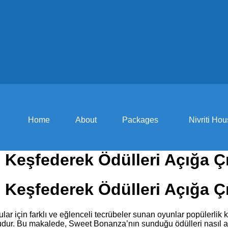
Home
About
Packages
Nivriti Ho
Keşfederek Ödülleri Açığa Ç
Keşfederek Ödülleri Açığa Ç
ar için farklı ve eğlenceli tecrübeler sunan oyunlar popülerli
nudur. Bu makalede, Sweet Bonanza’nın sunduğu ödülleri nasıl a