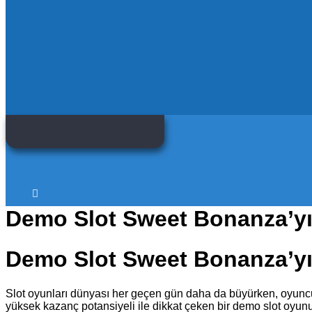
Demo Slot Sweet Bonanza’yı 
Demo Slot Sweet Bonanza’yı 
Slot oyunları dünyası her geçen gün daha da büyürken, oyuncul
yüksek kazanç potansiyeli ile dikkat çeken bir demo slot oyu