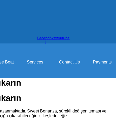
Facebook-
Twitter
Youtube
f
use Boat
Services
Contact Us
Payments
ıkarın
ıkarın
k kazanmaktadır. Sweet Bonanza, sürekli değişen teması ve
çığa çıkarabileceğinizi keşfedeceğiz.