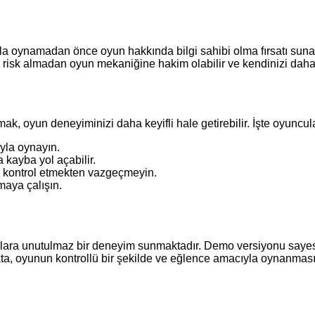
 oynamadan önce oyun hakkında bilgi sahibi olma fırsatı suna
nde risk almadan oyun mekaniğine hakim olabilir ve kendinizi da
, oyun deneyiminizi daha keyifli hale getirebilir. İşte oyuncular
yla oynayın.
 kayba yol açabilir.
i kontrol etmekten vazgeçmeyin.
maya çalışın.
ulara unutulmaz bir deneyim sunmaktadır. Demo versiyonu sayesin
kta, oyunun kontrollü bir şekilde ve eğlence amacıyla oynanmas