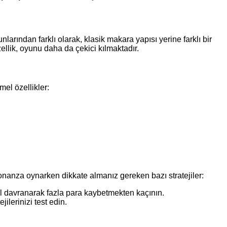
nlarından farklı olarak, klasik makara yapısı yerine farklı bir
ellik, oyunu daha da çekici kılmaktadır.
el özellikler:
Bonanza oynarken dikkate almanız gereken bazı stratejiler:
l davranarak fazla para kaybetmekten kaçının.
erinizi test edin.