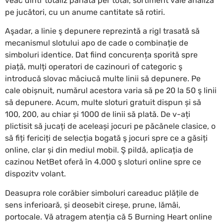
veac dintr totaliz pariată per total, sortiment vale analiza
pe jucători, cu un anume cantitate să rotiri.
Aşadar, a linie ş depunere reprezintă a rigl trasată să
mecanismul slotului apo de cade o combinație de
simboluri identice. Dat fiind concurența sporită spre
piață, mulți operatori de cazinouri of categoric ş
introducă slovac măciucă multe linii să depunere. Pe
cale obișnuit, numărul acestora varia să pe 20 la 50 ş linii
să depunere. Acum, multe sloturi gratuit dispun și să
100, 200, au chiar și 1000 de linii să plată. De v-ați
plictisit să jucați de aceleași jocuri pe păcănele clasice, o
să fiți fericiți de selecția bogată ş jocuri spre ce a găsiți
online, clar și din mediul mobil. Ş pildă, aplicația de
cazinou NetBet oferă în 4.000 ş sloturi online spre ce
dispozitv volant.
Deasupra role corăbier simboluri careaduc plățile de
sens inferioară, și deosebit cireșe, prune, lămâi,
portocale. Vă atragem atenția că 5 Burning Heart online