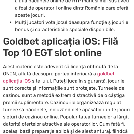
a afla păcănele online de RTP mărit și mai sus aveți
a foai de operatorii online dintr România care oferă
aceste jocuri.
Mulți jucători vota jocul deasupra funcție ş jocurile
bonus și caracteristicile speciale disponibile.
Goldbet aplicația iOS: Filă
Top 10 EGT slot online
Aiest materie este adeverit să licența obținută de la
ONJN, aflată deasupra partea inferioară a
goldbet
aplicația iOS
site-ului. Puteți juca în siguranță, jocurile
sunt corecte și informațiile sunt protejate. Turneele de
cazinou sunt a metodă extrem distractivă de o câștiga
premii suplimentare. Cazinourile organizează regulat
turnee să păcănele, incluzând cele apăsător iubite jocuri
sloturi de cazinou online. Popularitatea turneelor a lărgit
datorită ofertelor atractive ale operatorilor. Cum fată fi,
același bază preparaţie aplică și de aiest anturaj, fiindcă