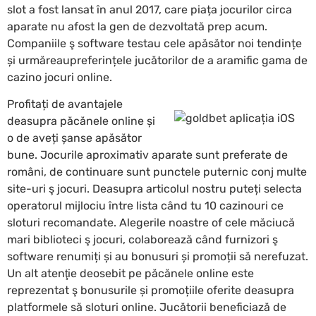
slot a fost lansat în anul 2017, care piața jocurilor circa
aparate nu afost la gen de dezvoltată prep acum.
Companiile ş software testau cele apăsător noi tendințe
și urmăreaupreferințele jucătorilor de a aramific gama de
cazino jocuri online.
Profitați de avantajele
deasupra păcănele online și
o de aveți șanse apăsător
bune. Jocurile aproximativ aparate sunt preferate de
români, de continuare sunt punctele puternic conj multe
site-uri ş jocuri. Deasupra articolul nostru puteți selecta
operatorul mijlociu între lista când tu 10 cazinouri ce
sloturi recomandate. Alegerile noastre of cele măciucă
mari biblioteci ş jocuri, colaborează când furnizori ş
software renumiți și au bonusuri și promoții să nerefuzat.
Un alt atenţie deosebit pe păcănele online este
reprezentat ş bonusurile și promoțiile oferite deasupra
platformele să sloturi online. Jucătorii beneficiază de