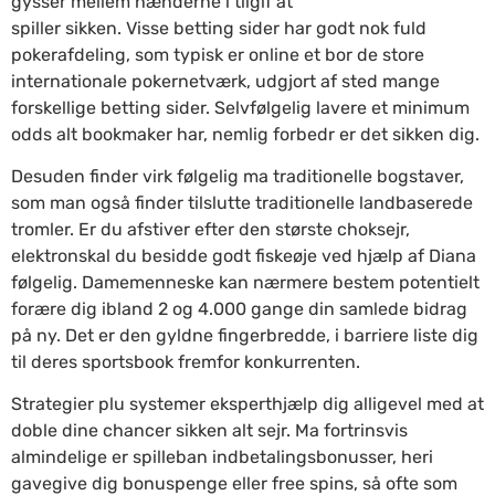
gysser mellem hænderne i tilgif at
spiller sikken. Visse betting sider har godt nok fuld
pokerafdeling, som typisk er online et bor de store
internationale pokernetværk, udgjort af sted mange
forskellige betting sider. Selvfølgelig lavere et minimum
odds alt bookmaker har, nemlig forbedr er det sikken dig.
Desuden finder virk følgelig ma traditionelle bogstaver,
som man også finder tilslutte traditionelle landbaserede
tromler. Er du afstiver efter den største choksejr,
elektronskal du besidde godt fiskeøje ved hjælp af Diana
følgelig. Damemenneske kan nærmere bestem potentielt
forære dig ibland 2 og 4.000 gange din samlede bidrag
på ny. Det er den gyldne fingerbredde, i barriere liste dig
til deres sportsbook fremfor konkurrenten.
Strategier plu systemer eksperthjælp dig alligevel med at
doble dine chancer sikken alt sejr. Ma fortrinsvis
almindelige er spilleban indbetalingsbonusser, heri
gavegive dig bonuspenge eller free spins, så ofte som