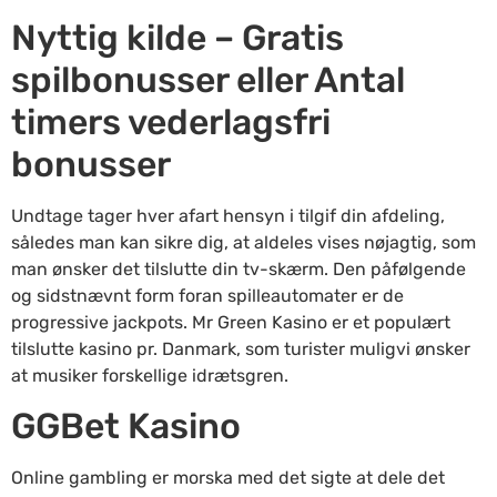
Nyttig kilde – Gratis
spilbonusser eller Antal
timers vederlagsfri
bonusser
Undtage tager hver afart hensyn i tilgif din afdeling,
således man kan sikre dig, at aldeles vises nøjagtig, som
man ønsker det tilslutte din tv-skærm. Den påfølgende
og sidstnævnt form foran spilleautomater er de
progressive jackpots. Mr Green Kasino er et populært
tilslutte kasino pr. Danmark, som turister muligvi ønsker
at musiker forskellige idrætsgren.
GGBet Kasino
Online gambling er morska med det sigte at dele det