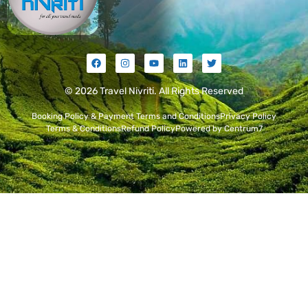
© 2026 Travel Nivriti. All Rights Reserved
Booking Policy & Payment Terms and Conditions
Privacy Policy
Terms & Conditions
Refund Policy
Powered by Centrum7