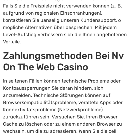
Falls Sie die Freispiele nicht verwenden können (z. B.
aufgrund von regionalen Einschränkungen),
kontaktieren Sie uanselig unseren Kundensupport, o
mögliche Alternativen über besprechen. Mit jedem
Level-Aufstieg verbessern sich die Ihnen angebotenen
Vorteile.
Zahlungsmethoden Bei Nv
On The Web Casino
In seltenen Fällen können technische Probleme oder
Kontoaussperrungen Sie daran hindern, sich
anzumelden. Technische Störungen können auf
Browserkompatibilitätsprobleme, veraltete Apps oder
Konnektivitätsprobleme (Netzwerkprobleme)
zurückzuführen sein. Versuchen Sie, Ihren Browser-
Cache zu löschen oder zu einem anderen Browser zu
wechseln, um die zu adressieren. Wenn Sie die cell