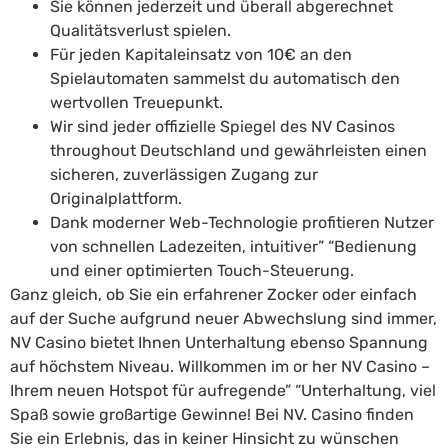
Sie können jederzeit und überall abgerechnet
Qualitätsverlust spielen.
Für jeden Kapitaleinsatz von 10€ an den
Spielautomaten sammelst du automatisch den
wertvollen Treuepunkt.
Wir sind jeder offizielle Spiegel des NV Casinos
throughout Deutschland und gewährleisten einen
sicheren, zuverlässigen Zugang zur
Originalplattform.
Dank moderner Web-Technologie profitieren Nutzer
von schnellen Ladezeiten, intuitiver” “Bedienung
und einer optimierten Touch-Steuerung.
Ganz gleich, ob Sie ein erfahrener Zocker oder einfach
auf der Suche aufgrund neuer Abwechslung sind immer,
NV Casino bietet Ihnen Unterhaltung ebenso Spannung
auf höchstem Niveau. Willkommen im or her NV Casino –
Ihrem neuen Hotspot für aufregende” “Unterhaltung, viel
Spaß sowie großartige Gewinne! Bei NV. Casino finden
Sie ein Erlebnis, das in keiner Hinsicht zu wünschen