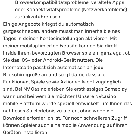
Browserkompatibilitätsprobleme, veraltete Apps
oder Konnektivitätsprobleme (Netzwerkprobleme)
zurückzuführen sein.
Einige Angebote kriegst du automatisch
gutgeschrieben, andere musst man innerhalb eines
Tages in deinen Kontoeinstellungen aktivieren. Mit
meiner mobiloptimierten Website können Sie direkt
inside Ihrem bevorzugten Browser spielen, ganz egal, ob
Sie das iOS- oder Android-Gerät nutzen. Die
Internetseite passt sich automatisch an jede
Bildschirmgröße an und sorgt dafür, dass alle
Funktionen, Spiele sowie Aktionen leicht zugänglich
sind. Bei NV Casino erleben Sie erstklassiges Gameplay –
wann und bei wem Sie möchten! Unsere NVcasino
mobile Plattform wurde speziell entwickelt, um Ihnen das
nahtloses Spielerlebnis zu bieten, ohne wenn ein
Download erforderlich ist. Für noch schnelleren Zugriff
können Spieler auch eine mobile Anwendung auf ihren
Geräten installieren.