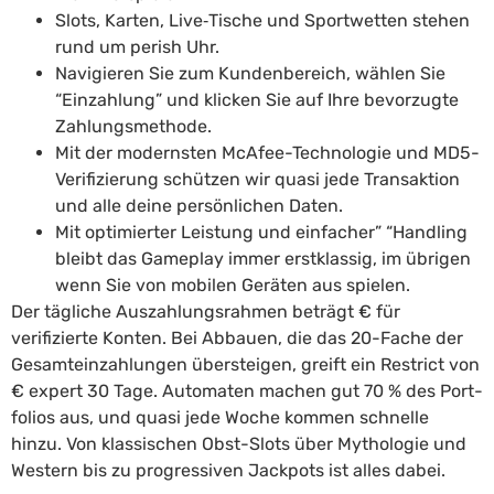
Slots, Karten, Live‑Tische und Sportwetten stehen
rund um perish Uhr.
Navigieren Sie zum Kundenbereich, wählen Sie
“Einzahlung” und klicken Sie auf Ihre bevorzugte
Zahlungsmethode.
Mit der modernsten McAfee-Technologie und MD5-
Verifizierung schützen wir quasi jede Transaktion
und alle deine persönlichen Daten.
Mit optimierter Leistung und einfacher” “Handling
bleibt das Gameplay immer erstklassig, im übrigen
wenn Sie von mobilen Geräten aus spielen.
Der tägliche Aus­zahlungs­rahmen beträgt € für
verifizierte Konten. Bei Abbauen, die das 20-Fache der
Gesamt­ein­zahlungen über­steigen, greift ein Restrict von
€ expert 30 Tage. Automaten machen gut 70 % des Port­
folios aus, und quasi jede Woche kommen schnelle
hinzu. Von klassischen Obst-Slots über Mythologie und
Western bis zu progressiven Jackpots ist alles dabei.