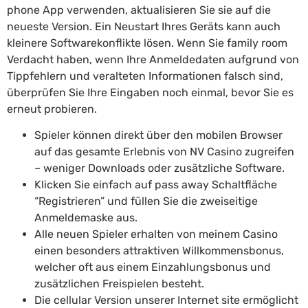
phone App verwenden, aktualisieren Sie sie auf die
neueste Version. Ein Neustart Ihres Geräts kann auch
kleinere Softwarekonflikte lösen. Wenn Sie family room
Verdacht haben, wenn Ihre Anmeldedaten aufgrund von
Tippfehlern und veralteten Informationen falsch sind,
überprüfen Sie Ihre Eingaben noch einmal, bevor Sie es
erneut probieren.
Spieler können direkt über den mobilen Browser
auf das gesamte Erlebnis von NV Casino zugreifen
– weniger Downloads oder zusätzliche Software.
Klicken Sie einfach auf pass away Schaltfläche
“Registrieren” und füllen Sie die zweiseitige
Anmeldemaske aus.
Alle neuen Spieler erhalten von meinem Casino
einen besonders attraktiven Willkommensbonus,
welcher oft aus einem Einzahlungsbonus und
zusätzlichen Freispielen besteht.
Die cellular Version unserer Internet site ermöglicht