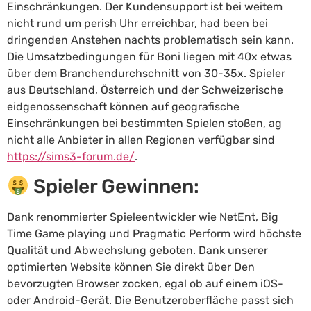
Einschränkungen. Der Kundensupport ist bei weitem
nicht rund um perish Uhr erreichbar, had been bei
dringenden Anstehen nachts problematisch sein kann.
Die Umsatzbedingungen für Boni liegen mit 40x etwas
über dem Branchendurchschnitt von 30-35x. Spieler
aus Deutschland, Österreich und der Schweizerische
eidgenossenschaft können auf geografische
Einschränkungen bei bestimmten Spielen stoßen, ag
nicht alle Anbieter in allen Regionen verfügbar sind
https://sims3-forum.de/
.
Spieler Gewinnen:
Dank renommierter Spieleentwickler wie NetEnt, Big
Time Game playing und Pragmatic Perform wird höchste
Qualität und Abwechslung geboten. Dank unserer
optimierten Website können Sie direkt über Den
bevorzugten Browser zocken, egal ob auf einem iOS-
oder Android-Gerät. Die Benutzeroberfläche passt sich