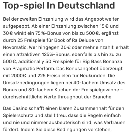
Top-spiel In Deutschland
Bei der zweiten Einzahlung wird das Angebot weiter
aufgepeppt. Ab einer Einzahlung zwischen 15 € und
30 € winkt ein 75 %-Bonus von bis zu 500 €, ergänzt
durch 25 Freispiele für Book of Ra Deluxe von
Novomatic. Wer hingegen 30 € oder mehr einzahlt, erhält
einen attraktiven 125%-Bonus, ebenfalls bis hin zu zu
500 €, additionally 50 Freispiele für Big Bass Bonanza
von Pragmatic Perform. Das Bonusangebot überzeugt
mit 2000€ und 225 Freispielen für Neukunden. Die
Umsatzbedingungen liegen bei 40-fachem Umsatz des
Bonus und 30-fachem Kuchen der Freispielgewinne –
durchschnittliche Werte throughout der Branche.
Das Casino schafft einen klaren Zusammenhalt für den
Spielerschutz und stellt treu, dass die Regeln einfach
und nie und nimmer ausbeuterisch sind, was Vertrauen
fördert. Indem Sie diese Bedingungen verstehen,