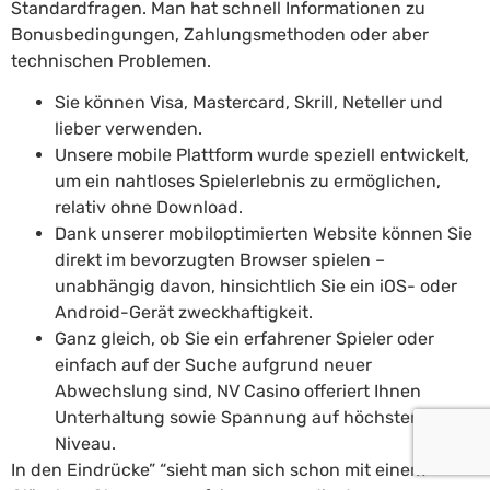
Standardfragen. Man hat schnell Informationen zu
Bonusbedingungen, Zahlungsmethoden oder aber
technischen Problemen.
Sie können Visa, Mastercard, Skrill, Neteller und
lieber verwenden.
Unsere mobile Plattform wurde speziell entwickelt,
um ein nahtloses Spielerlebnis zu ermöglichen,
relativ ohne Download.
Dank unserer mobiloptimierten Website können Sie
direkt im bevorzugten Browser spielen –
unabhängig davon, hinsichtlich Sie ein iOS- oder
Android-Gerät zweckhaftigkeit.
Ganz gleich, ob Sie ein erfahrener Spieler oder
einfach auf der Suche aufgrund neuer
Abwechslung sind, NV Casino offeriert Ihnen
Unterhaltung sowie Spannung auf höchstem
Niveau.
In den Eindrücke” “sieht man sich schon mit einem