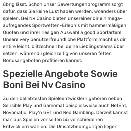
übrig lässt. Schon unser Bewertungenprogramm sorgt
dafür, dass Sie keine Lust haben werden, woanders über
spielen. Bei NV Casino bieten unsereiner dir ein mega-
aufregendes Sportwetten-Erlebnis mit hammermäßigen
Quoten und ihrer riesigen Auswahl a good Sportarten!
Unsere very benutzerfreundliche Plattform macht es dir
entire leicht, blitzschnell bei deine Lieblingsteams über
setzen, während i gleichzeitig von unseren fetten
Bonusangeboten profitieren kannst.
Spezielle Angebote Sowie
Boni Bei Nv Casino
Zu den beliebtesten Spieleentwicklern gehören neben
Sensible Play und Gamomat beispielsweise auch NetEnt,
Novomatic, Play’n GET und Red Gambling. Derzeit kannst
man aus Spielen vonseiten 55 verschiedenen
Entwicklern wählen. Die Umsatzbedingungen liegen