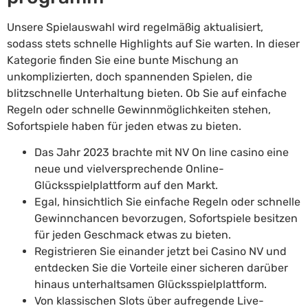
Unsere Spielauswahl wird regelmäßig aktualisiert,
sodass stets schnelle Highlights auf Sie warten. In dieser
Kategorie finden Sie eine bunte Mischung an
unkomplizierten, doch spannenden Spielen, die
blitzschnelle Unterhaltung bieten. Ob Sie auf einfache
Regeln oder schnelle Gewinnmöglichkeiten stehen,
Sofortspiele haben für jeden etwas zu bieten.
Das Jahr 2023 brachte mit NV On line casino eine
neue und vielversprechende Online-
Glücksspielplattform auf den Markt.
Egal, hinsichtlich Sie einfache Regeln oder schnelle
Gewinnchancen bevorzugen, Sofortspiele besitzen
für jeden Geschmack etwas zu bieten.
Registrieren Sie einander jetzt bei Casino NV und
entdecken Sie die Vorteile einer sicheren darüber
hinaus unterhaltsamen Glücksspielplattform.
Von klassischen Slots über aufregende Live-