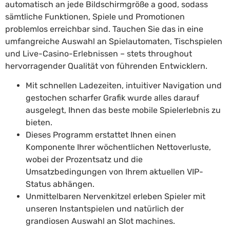
automatisch an jede Bildschirmgröße a good, sodass
sämtliche Funktionen, Spiele und Promotionen
problemlos erreichbar sind. Tauchen Sie das in eine
umfangreiche Auswahl an Spielautomaten, Tischspielen
und Live-Casino-Erlebnissen – stets throughout
hervorragender Qualität von führenden Entwicklern.
Mit schnellen Ladezeiten, intuitiver Navigation und
gestochen scharfer Grafik wurde alles darauf
ausgelegt, Ihnen das beste mobile Spielerlebnis zu
bieten.
Dieses Programm erstattet Ihnen einen
Komponente Ihrer wöchentlichen Nettoverluste,
wobei der Prozentsatz und die
Umsatzbedingungen von Ihrem aktuellen VIP-
Status abhängen.
Unmittelbaren Nervenkitzel erleben Spieler mit
unseren Instantspielen und natürlich der
grandiosen Auswahl an Slot machines.