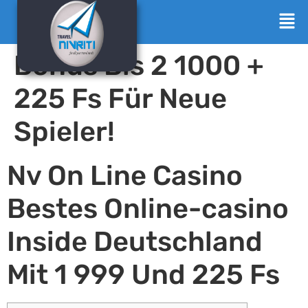
Bonus Bis 2 1000 +
225 Fs Für Neue
Spieler!
Nv On Line Casino
Bestes Online-casino
Inside Deutschland
Mit 1 999 Und 225 Fs