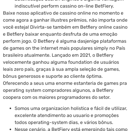
indiscutível perform cassino on-line BetFiery.
Baixe nosso aplicativo de cassino online no momento e
come agora a ganhar illustres prêmios, não importa onde
você esteja! Divirta-se também em Betfiery online casino
e Betfiery baixar enquanto desfruta de uma emoção
perform jogo. O Betfiery é alguma dasjenige plataformas
de games on the internet mais populares simply no País
brasileiro atualmente. Lançado em 2021, o Betfiery
velocemente ganhou alguma foundation de usuários
leais zero país, graças à sua ampla seleção de games,
bônus generosos e suporte ao cliente óptima.
Oferecendo a seus uma enorme estanteria de games pra
operating system compradores algunos, a Betfiery
coopera com os maiores programadores do setor.
Somos uma organizacion holistica e fácil de utilizar,
excelente atendimento ao usuario e promoções
todos operating-system dias, e vários bônus.
Nesse cenário, a BetFiery está emergindo tais como