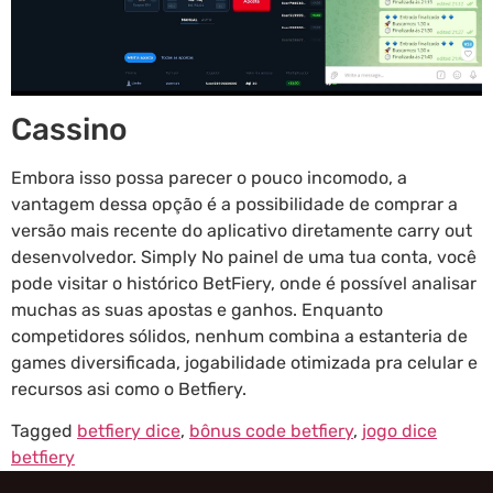
Cassino
Embora isso possa parecer o pouco incomodo, a
vantagem dessa opção é a possibilidade de comprar a
versão mais recente do aplicativo diretamente carry out
desenvolvedor. Simply No painel de uma tua conta, você
pode visitar o histórico BetFiery, onde é possível analisar
muchas as suas apostas e ganhos. Enquanto
competidores sólidos, nenhum combina a estanteria de
games diversificada, jogabilidade otimizada pra celular e
recursos asi como o Betfiery.
Tagged
betfiery dice
,
bônus code betfiery
,
jogo dice
betfiery