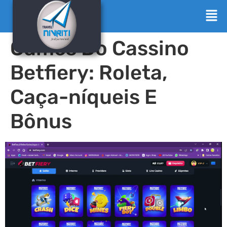
Games Do Cassino
Betfiery: Roleta,
Caça-níqueis E
Bônus