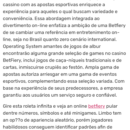
cassino com as apostas esportivas enriquece a
experiência para aqueles o qual buscam variedade e
conveniência. Essa abordagem integrada ao
divertimento on-line enfatiza a ambição de uma Betfiery
de se cambiar uma referência em entretenimento on-
line, seja no Brasil quanto zero cenário international.
Operating System amantes de jogos de albur
encontrarão alguma grande seleção de games no casino
BetFiery, inclui jogos de caça-níqueis tradicionais e de
cartas, inmiscuirse crupiês ao festón. Ampla gama de
apostas autoriza arriesgar em uma gama de eventos
esportivos, complementando essa seleção variada. Com
base na experiência de seus predecessores, a empresa
garantiu aos usuários um serviço seguro e confiável.
Gire esta roleta infinita e veja an online
betfiery
pular
dentre números, símbolos e até minigames. Limbo tem
an op??o de apariencia aleatório, porém jogadores
habilidosos conseguem identificar padrões afin de