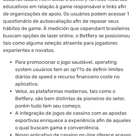
educativos em relação à game responsável e links afin
de organizações de apoio. Os usuários podem acessar 1
questionário de autoavaliação afin de repasar seus
hábitos de game. À medición que cependant brasileiros
buscam opções de lazer online, o Betfiery se posicionou
tais como alguma seleção atraente para jogadores
experientes e novatos.
Para promocionar o jogo saudável, operating
system usuários tem an op??o de definir limites
diários de speed e recurso financeiro coste no
aplicativo.
Veloz, as plataformas modernas, tais como o
Betfiery, são bem distintas de pioneiros do setor,
porém tudo tem seu começo.
A integração de jogos de cassino com as apostas
esportivas enriquece a experiência afin de aqueles
o qual buscam gama e conveniência.
Nosso aplicativo de cassino on-line oferece acesso