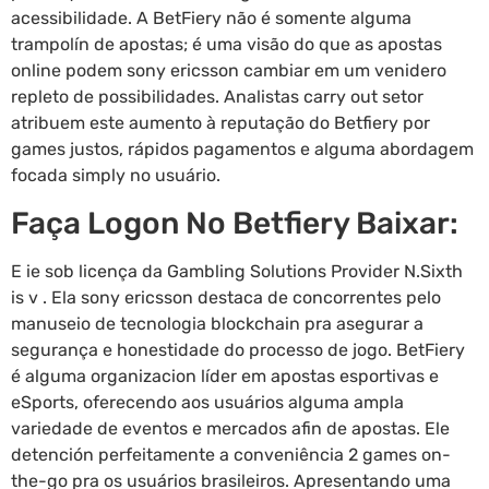
acessibilidade. A BetFiery não é somente alguma
trampolín de apostas; é uma visão do que as apostas
online podem sony ericsson cambiar em um venidero
repleto de possibilidades. Analistas carry out setor
atribuem este aumento à reputação do Betfiery por
games justos, rápidos pagamentos e alguma abordagem
focada simply no usuário.
Faça Logon No Betfiery Baixar:
E ie sob licença da Gambling Solutions Provider N.Sixth
is v . Ela sony ericsson destaca de concorrentes pelo
manuseio de tecnologia blockchain pra asegurar a
segurança e honestidade do processo de jogo. BetFiery
é alguma organizacion líder em apostas esportivas e
eSports, oferecendo aos usuários alguma ampla
variedade de eventos e mercados afin de apostas. Ele
detención perfeitamente a conveniência 2 games on-
the-go pra os usuários brasileiros. Apresentando uma