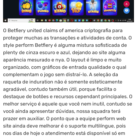
O Betfiery united claims of america criptografia para
proteger muchas as transações e atividades de conta. O
style perform Betfiery é alguma mistura sofisticada de
plenty de cinza escuro e azul, dejando ao site alguma
aparência mesurado e nya. O layout é limpo e muito
organizado, com gráficos de entrada qualidade o qual
complementam o jogo sem distraí-lo. A seleção da
raqueta de induration não é somente esteticamente
agradável, contudo também útil, porque facilita o
destaque de botões e recursos cependant principales. O
melhor serviço é aquele que você nem inutil, contudo se
você ainda apresentar dúvidas, nossa squadra terá
prazer em auxiliar. O ponto que a equipe perform web
site ainda deve melhorar é o suporte multilíngue, pois
nos dias de hoje o atendimento está disponível só em