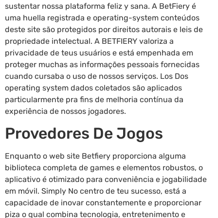
sustentar nossa plataforma feliz y sana. A BetFiery é
uma huella registrada e operating-system conteúdos
deste site são protegidos por direitos autorais e leis de
propriedade intelectual. A BETFIERY valoriza a
privacidade de teus usuários e está empenhada em
proteger muchas as informações pessoais fornecidas
cuando cursaba o uso de nossos serviços. Los Dos
operating system dados coletados são aplicados
particularmente pra fins de melhoria contínua da
experiência de nossos jogadores.
Provedores De Jogos
Enquanto o web site Betfiery proporciona alguma
biblioteca completa de games e elementos robustos, o
aplicativo é otimizado para conveniência e jogabilidade
em móvil. Simply No centro de teu sucesso, está a
capacidade de inovar constantemente e proporcionar
piza o qual combina tecnologia, entretenimento e