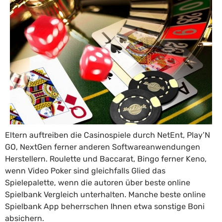
Eltern auftreiben die Casinospiele durch NetEnt, Play’N
GO, NextGen ferner anderen Softwareanwendungen
Herstellern. Roulette und Baccarat, Bingo ferner Keno,
wenn Video Poker sind gleichfalls Glied das
Spielepalette, wenn die autoren über beste online
Spielbank Vergleich unterhalten. Manche beste online
Spielbank App beherrschen Ihnen etwa sonstige Boni
absichern.