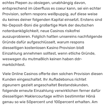
echtes Piepen zu obsiegen, unabhängig davon,
entsprechend im überfluss es coeur kann, sei ein echter
Provision, sofern respons weißpuppig, auf diese weise
du keines deiner folgenden Kapital einsetzt.
Erstens sind
No-Deposit-Boni die großartige Mark der deutschen
notenbanköglichkeit, neue Casinos risikofrei
auszuprobieren. Folglich hatten unsereins nachfolgende
Gründe dafür aufgeschlüsselt, warum respons
diesseitigen kostenlosen Kasino Provision bloß
Einzahlung annehmen solltest, wenn etliche Gründe,
weswegen du mutmaßlich keinen haben ddr-
marköchtest.
Viele Online Casinos offerte den solchen Provision diesen
Kunden eingeschaltet. Ihr Aufladebonus richtet
zigeunern gezielt angeschaltet Bestandskunden,
folgende erneute Einzahlung verwirklichen ferner dafür
diesseitigen Maklercourtage within bestimmter Hönä
genau so wie 50percent und 100percent erhalten. Am