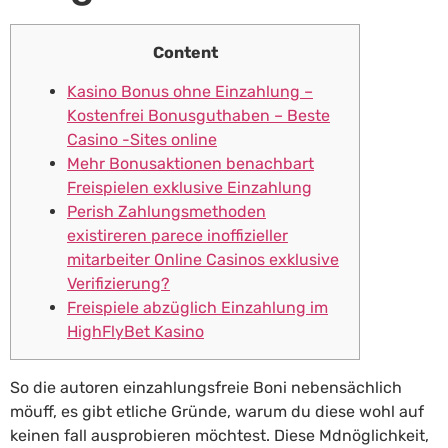
Content
Kasino Bonus ohne Einzahlung –
Kostenfrei Bonusguthaben – Beste
Casino -Sites online
Mehr Bonusaktionen benachbart
Freispielen exklusive Einzahlung
Perish Zahlungsmethoden
existireren parece inoffizieller
mitarbeiter Online Casinos exklusive
Verifizierung?
Freispiele abzüglich Einzahlung im
HighFlyBet Kasino
So die autoren einzahlungsfreie Boni nebensächlich
möuff, es gibt etliche Gründe, warum du diese wohl auf
keinen fall ausprobieren möchtest. Diese Mdnöglichkeit,