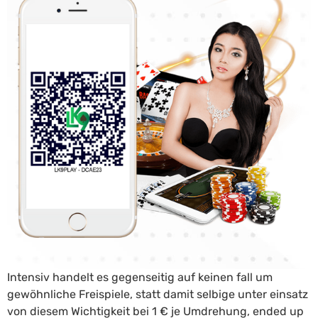
Intensiv handelt es gegenseitig auf keinen fall um
gewöhnliche Freispiele, statt damit selbige unter einsatz
von diesem Wichtigkeit bei 1 € je Umdrehung, ended up