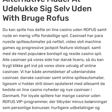
Udelukke Sig Selv Uden
With Bruge Rofus
Du kan spille hos dette on line casino uden ROFUS samt
nyde en menig vifte forskellige spil. Casinoet har para
nyeste spilleautomater på nettet, video slot machine
games og progressive jackpot feature slotsspil, samt
med de mest populære bordspil og reside casino spil.
Alle casinoer på vores side har dansk licens, så du kan
trygt klikke get ind på vores store udvalg af online
casinoer. Vi har både anmeldelser af udenlandske
casinoer, danske casinoer samt online spilleautomater,
ligesom vi holder drill down opdateret med allesamt de
bedste on line casino nyheder og nye casinoer i
Danmark. For loyale spillere har mange casinor uden
ROFUS VIP-programmer, der tilbyder minus belønninger
som personlige bonusser, hurtigere udbetalinger og