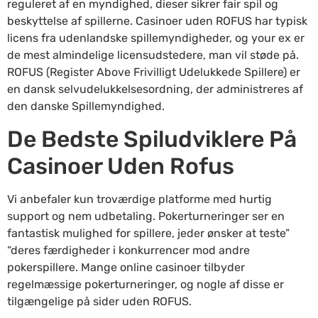
reguleret af en myndighed, dieser sikrer fair spil og
beskyttelse af spillerne. Casinoer uden ROFUS har typisk
licens fra udenlandske spillemyndigheder, og your ex er
de mest almindelige licensudstedere, man vil støde på.
ROFUS (Register Above Frivilligt Udelukkede Spillere) er
en dansk selvudelukkelsesordning, der administreres af
den danske Spillemyndighed.
De Bedste Spiludviklere På
Casinoer Uden Rofus
Vi anbefaler kun troværdige platforme med hurtig
support og nem udbetaling. Pokerturneringer ser en
fantastisk mulighed for spillere, jeder ønsker at teste”
“deres færdigheder i konkurrencer mod andre
pokerspillere. Mange online casinoer tilbyder
regelmæssige pokerturneringer, og nogle af disse er
tilgængelige på sider uden ROFUS.