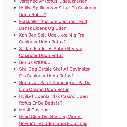
Varighed Af Rofus-udelukkelsen
Hvilke Spillicenser Sitter På Casinoer
Uden Rofus?
Forskelle” “mellem Casinoer Med
Dansk Licens Og Uden
Kan Jeg Selv Udelukke Mig Fra
Casinoer Uden Rofus?
Sådan Finder Vi Sobre Bedste
Casinoer Uden Rofus
Bonus €18000
Skal Jeg Betale Skat Af Gevinster
Fra Casinoer Uden Rofus?
Bonusser Samt Kampagner På On
Line Casino Uden Rofus
Hvilket Udenlandsk Casino Uden
Rofus Er De Bedste?
Mobil Casinoer
Hvad Sker Der Når Jeg Vinder
Gevinst I Et Udenlandsk Casinos