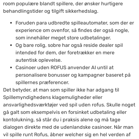
room populære blandt spillere, der ønsker hurtigere
behandlingstider og tilgift sikkerhedslag.
Foruden para udbredte spilleautomater, som der er
experience om ovenfor, så findes der også nogle,
som innehåller meget store udbetalinger.
Og bare rolig, sobre har også reside dealer spil
intended for dem, der foretrækker en mere
autentisk oplevelse.
Casinoer uden ROFUS anvender AI until at
personalisere bonusser og kampagner baseret på
spillernes præferencer.
Det betyder, at man som spiller ikke har adgang til
Spillemyndighedens klagemuligheder eller
ansvarlighedsværktøjer ved spil uden rofus. Skulle noget
gå galt som eksempelvis en forsinket udbetaling eller
kontolukning, så står du i praksis alene og må tage
dialogen direkte med de udenlandske casinoer. Når man
vil spille runt Rofus, åbner welcher sig en hel verden af