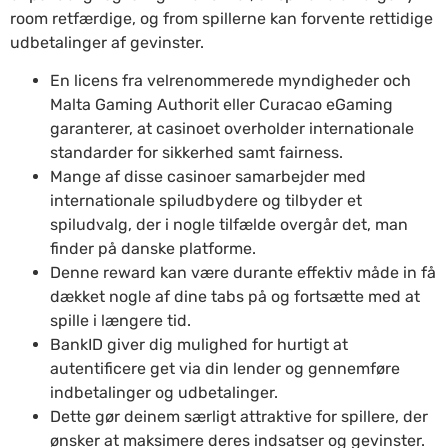
room retfærdige, og from spillerne kan forvente rettidige
udbetalinger af gevinster.
En licens fra velrenommerede myndigheder och
Malta Gaming Authorit eller Curacao eGaming
garanterer, at casinoet overholder internationale
standarder for sikkerhed samt fairness.
Mange af disse casinoer samarbejder med
internationale spiludbydere og tilbyder et
spiludvalg, der i nogle tilfælde overgår det, man
finder på danske platforme.
Denne reward kan være durante effektiv måde in få
dækket nogle af dine tabs på og fortsætte med at
spille i længere tid.
BankID giver dig mulighed for hurtigt at
autentificere get via din lender og gennemføre
indbetalinger og udbetalinger.
Dette gør deinem særligt attraktive for spillere, der
ønsker at maksimere deres indsatser og gevinster.