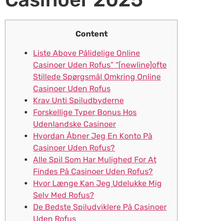
Content
Liste Above Pålidelige Online
Casinoer Uden Rofus” “[newline]ofte
Stillede Spørgsmål Omkring Online
Casinoer Uden Rofus
Krav Unti Spiludbyderne
Forskellige Typer Bonus Hos
Udenlandske Casinoer
Hvordan Åbner Jeg En Konto På
Casinoer Uden Rofus?
Alle Spil Som Har Mulighed For At
Findes På Casinoer Uden Rofus?
Hvor Længe Kan Jeg Udelukke Mig
Selv Med Rofus?
De Bedste Spiludviklere På Casinoer
Uden Rofus