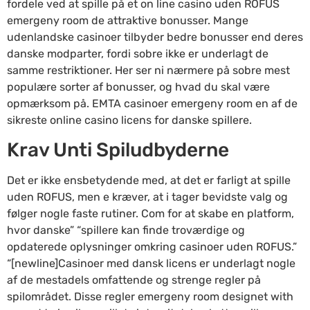
fordele ved at spille på et on line casino uden ROFUS
emergeny room de attraktive bonusser. Mange
udenlandske casinoer tilbyder bedre bonusser end deres
danske modparter, fordi sobre ikke er underlagt de
samme restriktioner. Her ser ni nærmere på sobre mest
populære sorter af bonusser, og hvad du skal være
opmærksom på. EMTA casinoer emergeny room en af ​​de
sikreste online casino licens for danske spillere.
Krav Unti Spiludbyderne
Det er ikke ensbetydende med, at det er farligt at spille
uden ROFUS, men e kræver, at i tager bevidste valg og
følger nogle faste rutiner. Com for at skabe en platform,
hvor danske” “spillere kan finde troværdige og
opdaterede oplysninger omkring casinoer uden ROFUS.”
“[newline]Casinoer med dansk licens er underlagt nogle
af de mestadels omfattende og strenge regler på
spilområdet. Disse regler emergeny room designet with