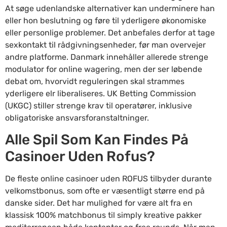
At søge udenlandske alternativer kan underminere han
eller hon beslutning og føre til yderligere økonomiske
eller personlige problemer. Det anbefales derfor at tage
sexkontakt til rådgivningsenheder, før man overvejer
andre platforme. Danmark innehåller allerede strenge
modulator for online wagering, men der ser løbende
debat om, hvorvidt reguleringen skal strammes
yderligere elr liberaliseres. UK Betting Commission
(UKGC) stiller strenge krav til operatører, inklusive
obligatoriske ansvarsforanstaltninger.
Alle Spil Som Kan Findes På
Casinoer Uden Rofus?
De fleste online casinoer uden ROFUS tilbyder durante
velkomstbonus, som ofte er væsentligt større end på
danske sider. Det har mulighed for være alt fra en
klassisk 100% matchbonus til simply kreative pakker