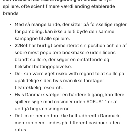
spillere, ofte scientif mere værdi ending etablerede
brands.
Med så mange lande, der sitter på forskellige regler
for gambling, kan ikke alle tilbyde den samme
kampagne til alle spillere.
22Bet har hurtigt cementeret sin position och en af
sobre mest populære bookmakere uden licens
blandt spillere, der søger en omfattende og
fleksibel bettingoplevelse.
Der kan være øget risiko with regard to at spille på
upålidelige sider, hvis man ikke foretager
tilstrækkelig research.
Hvis Danmark vælger en hårdere tilgang, kan flere
spillere søge mod casinoer uden ROFUS” “for at
undgå begrænsningerne.
Det im or her endnu ikke helt udbredt i Danmark,
men kan nemt findes på different casinoer uden
rofus.