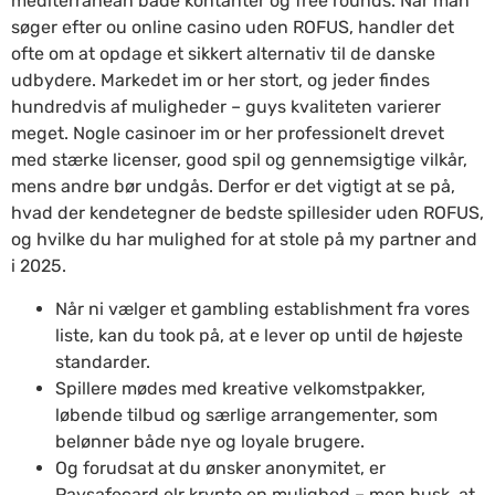
mediterranean både kontanter og free rounds. Når man
søger efter ou online casino uden ROFUS, handler det
ofte om at opdage et sikkert alternativ til de danske
udbydere. Markedet im or her stort, og jeder findes
hundredvis af muligheder – guys kvaliteten varierer
meget. Nogle casinoer im or her professionelt drevet
med stærke licenser, good spil og gennemsigtige vilkår,
mens andre bør undgås. Derfor er det vigtigt at se på,
hvad der kendetegner de bedste spillesider uden ROFUS,
og hvilke du har mulighed for at stole på my partner and
i 2025.
Når ni vælger et gambling establishment fra vores
liste, kan du took på, at e lever op until de højeste
standarder.
Spillere mødes med kreative velkomstpakker,
løbende tilbud og særlige arrangementer, som
belønner både nye og loyale brugere.
Og forudsat at du ønsker anonymitet, er
Paysafecard elr krypto en mulighed – men husk, at