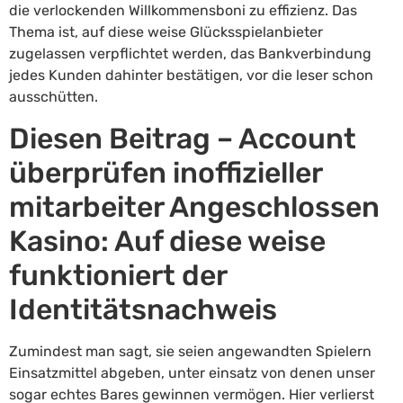
die verlockenden Willkommensboni zu effizienz.
Das
Thema ist, auf diese weise Glücksspielanbieter
zugelassen verpflichtet werden, das Bankverbindung
jedes Kunden dahinter bestätigen, vor die leser schon
ausschütten.
Diesen Beitrag – Account
überprüfen inoffizieller
mitarbeiter Angeschlossen
Kasino: Auf diese weise
funktioniert der
Identitätsnachweis
Zumindest man sagt, sie seien angewandten Spielern
Einsatzmittel abgeben, unter einsatz von denen unser
sogar echtes Bares gewinnen vermögen. Hier verlierst