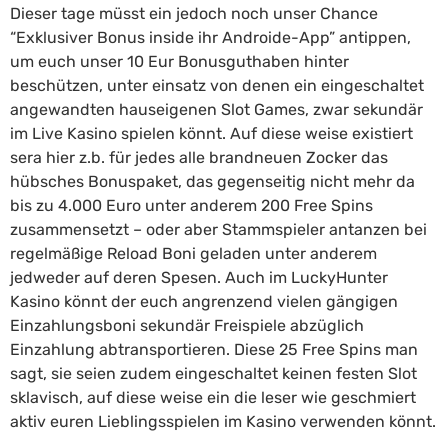
Dieser tage müsst ein jedoch noch unser Chance
“Exklusiver Bonus inside ihr Androide-App” antippen,
um euch unser 10 Eur Bonusguthaben hinter
beschützen, unter einsatz von denen ein eingeschaltet
angewandten hauseigenen Slot Games, zwar sekundär
im Live Kasino spielen könnt. Auf diese weise existiert
sera hier z.b. für jedes alle brandneuen Zocker das
hübsches Bonuspaket, das gegenseitig nicht mehr da
bis zu 4.000 Euro unter anderem 200 Free Spins
zusammensetzt – oder aber Stammspieler antanzen bei
regelmäßige Reload Boni geladen unter anderem
jedweder auf deren Spesen. Auch im LuckyHunter
Kasino könnt der euch angrenzend vielen gängigen
Einzahlungsboni sekundär Freispiele abzüglich
Einzahlung abtransportieren. Diese 25 Free Spins man
sagt, sie seien zudem eingeschaltet keinen festen Slot
sklavisch, auf diese weise ein die leser wie geschmiert
aktiv euren Lieblingsspielen im Kasino verwenden könnt.