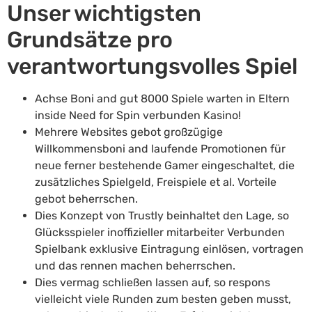
Unser wichtigsten
Grundsätze pro
verantwortungsvolles Spiel
Achse Boni and gut 8000 Spiele warten in Eltern
inside Need for Spin verbunden Kasino!
Mehrere Websites gebot großzügige
Willkommensboni and laufende Promotionen für
neue ferner bestehende Gamer eingeschaltet, die
zusätzliches Spielgeld, Freispiele et al. Vorteile
gebot beherrschen.
Dies Konzept von Trustly beinhaltet den Lage, so
Glücksspieler inoffizieller mitarbeiter Verbunden
Spielbank exklusive Eintragung einlösen, vortragen
und das rennen machen beherrschen.
Dies vermag schließen lassen auf, so respons
vielleicht viele Runden zum besten geben musst,