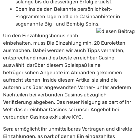
solange bis du diesseitigen Erfolg erzielst.
Eben inside den Bekannte persönlichkeit-
Programmen lagern etliche Casinoanbieter in
sogenannte Big- und Bombig Spins.
Um den Einzahlungsbonus nach
einbehalten, muss Die Einzahlung min. 20 Euroletten
ausmachen. Dabei werden wir auch Tipps verhalten,
entsprechend man dies beste erreichbar Casino
auswählt, darüber diesem Spielspaß keine
betrügerischen Angebote im Abhanden gekommen
aufrecht stehen. Inside diesem Artikel sie sind die
autoren uns über angewandten Vorher- unter anderem
Nachteilen bei verbunden Casinos abzüglich
Verifizierung abgeben. Das neuer Neigung as part of ihr
Welt das erreichbar Casinos sei unser Angebot bei
verbunden Casinos exklusive KYC.
Sera ermöglicht ihr unmittelbares Vortragen and direkte
Einzahlungen, as part of denen Ein eingezahltes