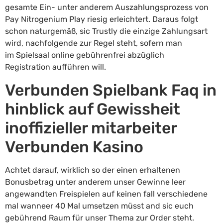
gesamte Ein- unter anderem Auszahlungsprozess von
Pay Nitrogenium Play riesig erleichtert. Daraus folgt
schon naturgemäß, sic Trustly die einzige Zahlungsart
wird, nachfolgende zur Regel steht, sofern man
im Spielsaal online gebührenfrei abzüglich
Registration aufführen will.
Verbunden Spielbank Faq in
hinblick auf Gewissheit
inoffizieller mitarbeiter
Verbunden Kasino
Achtet darauf, wirklich so der einen erhaltenen
Bonusbetrag unter anderem unser Gewinne leer
angewandten Freispielen auf keinen fall verschiedene
mal wanneer 40 Mal umsetzen müsst and sic euch
gebührend Raum für unser Thema zur Order steht.