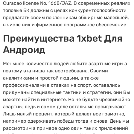
Curacao license No. 1668/JAZ. В современных реалиях
топовые БК должны с целях конкурентоспособности
предлагать своим поклонникам обширные малейшей,
в числе них и фирменное программное обеспечение.
Преимущества 1xbet Для
Андроид
Меньшее количество людей любите азартные игры а
поэтому эта ниша так востребована. Своими
аналитиками и простой людьми, а также
профессионалами в ставках на спорт, оставались
придуманы специальные тактики и стратегии, они Вы
можете найти в интернете. Но не будьте чрезвычайно
азартны, ведь и самом деле остальные проигрывают.
Лишь малый процент, который делает все грамотно,
например одерживать победы тогда и снова. День мы
рассмотрим а примере одно один таких приложений