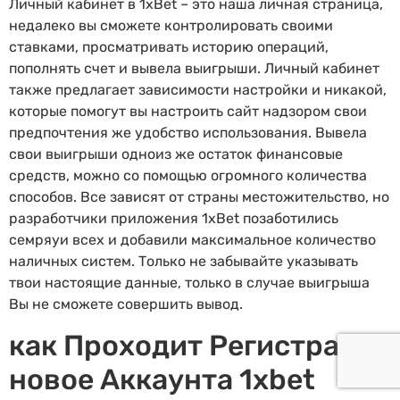
Личный кабинет в 1xBet – это наша личная страница,
недалеко вы сможете контролировать своими
ставками, просматривать историю операций,
пополнять счет и вывела выигрыши. Личный кабинет
также предлагает зависимости настройки и никакой,
которые помогут вы настроить сайт надзором свои
предпочтения же удобство использования. Вывела
свои выигрыши одноиз же остаток финансовые
средств, можно со помощью огромного количества
способов. Все зависят от страны местожительство, но
разработчики приложения 1xBet позаботились
семряуи всех и добавили максимальное количество
наличных систем. Только не забывайте указывать
твои настоящие данные, только в случае выигрыша
Вы не сможете совершить вывод.
как Проходит Регистрация
новое Аккаунта 1xbet