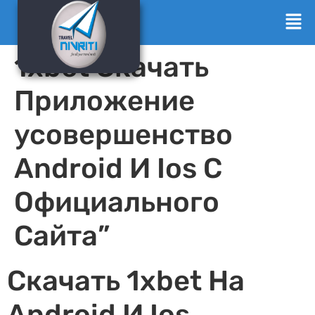
1xbet Скачать
Приложение
усовершенство
Android И Ios С
Официального
Сайта”
Скачать 1xbet На
Android И Ios