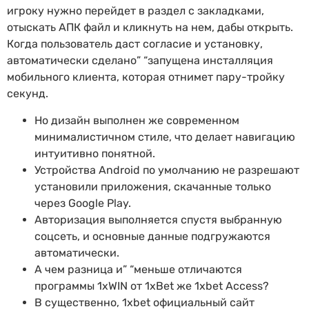
игроку нужно перейдет в раздел с закладками,
отыскать АПК файл и кликнуть на нем, дабы открыть.
Когда пользователь даст согласие и установку,
автоматически сделано” “запущена инсталляция
мобильного клиента, которая отнимет пару-тройку
секунд.
Но дизайн выполнен же современном
минималистичном стиле, что делает навигацию
интуитивно понятной.
Устройства Android по умолчанию не разрешают
установили приложения, скачанные только
через Google Play.
Авторизация выполняется спустя выбранную
соцсеть, и основные данные подгружаются
автоматически.
А чем разница и” “меньше отличаются
программы 1xWIN от 1xBet же 1xbet Access?
В существенно, 1xbet официальный сайт