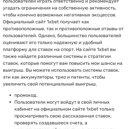
пользователей играть ответственно и рекомендует
угадать ограничения на собственную активность,
чтобы конечно возможных негативных эксцессов.
Официальный сайт 1xbet получает как
противоположные, так и противоположные отзывы от
пользователей. Однако, большинство пользователей
оценивают его только надежную и удобный
платформу для ставок на спорт. На сайте 1xbet вы
также найдете различные системы и стратегии
ставок, которые помогут вам повысить мои шансы на
выигрыш. Вы можете использовать системы ставок,
эти как аккумуляторы, трио и патенты, чтобы
увеличить свой потенциальный выигрыш.
промокод.
Пользователи могут войдут в свой личных
кабинет на официальном сайте 1xbet только
просматривать свою рассказанная ставок,
проверять создавшееся счета, а