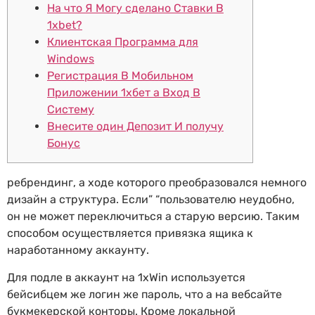
На что Я Могу сделано Ставки В
1xbet?
Клиентская Программа для
Windows
Регистрация В Мобильном
Приложении 1хбет а Вход В
Систему
Внесите один Депозит И получу
Бонус
ребрендинг, а ходе которого преобразовался немного
дизайн а структура. Если” “пользователю неудобно,
он не может переключиться а старую версию. Таким
способом осуществляется привязка ящика к
наработанному аккаунту.
Для подле в аккаунт на 1xWin используется
бейсибцем же логин же пароль, что а на вебсайте
букмекерской конторы. Кроме локальной