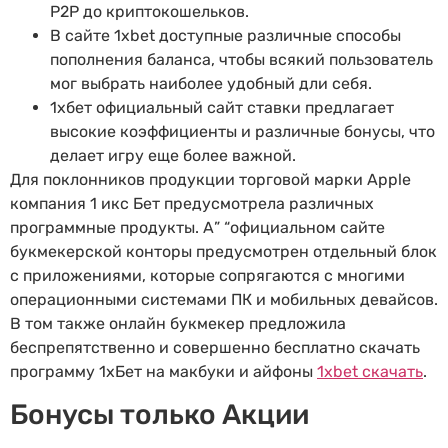
P2P до криптокошельков.
В сайте 1xbet доступные различные способы
пополнения баланса, чтобы всякий пользователь
мог выбрать наиболее удобный дли себя.
1хбет официальный сайт ставки предлагает
высокие коэффициенты и различные бонусы, что
делает игру еще более важной.
Для поклонников продукции торговой марки Apple
компания 1 икс Бет предусмотрела различных
программные продукты. А” “официальном сайте
букмекерской конторы предусмотрен отдельный блок
с приложениями, которые сопрягаются с многими
операционными системами ПК и мобильных девайсов.
В том также онлайн букмекер предложила
беспрепятственно и совершенно бесплатно скачать
программу 1хБет на макбуки и айфоны
1xbet скачать
.
Бонусы только Акции