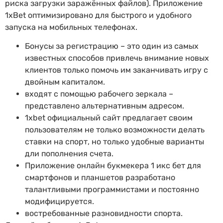
риска загрузки заражённых файлов). Приложение
1xBet оптимизировано для быстрого и удобного
запуска на мобильных телефонах.
Бонусы за регистрацию – это один из самых
известных способов привлечь внимание новых
клиентов только помочь им заканчивать игру с
двойным капиталом.
входят с помощью рабочего зеркала –
представлено альтернативным адресом.
1xbet официальный сайт предлагает своим
пользователям не только возможности делать
ставки на спорт, но только удобные варианты
дли пополнения счета.
Приложение онлайн букмекера 1 икс бет для
смартфонов и планшетов разработано
талантливыми программистами и постоянно
модифицируется.
востребованные разновидности спорта.