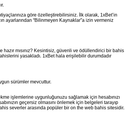
r.
iyaçlarınıza göre özelleştirebilirsiniz. İlk olarak, 1xBet’in
ızın ayarlarından “Bilinmeyen Kaynaklar”a izin vermeniz
e hazır mısınız? Kesintisiz, güvenli ve ödüllendirici bir bahis
islerini yasakladı. 1xBet hala erişilebilir durumdadır
uygun sürümler mevcuttur.
 çekme işlemlerine uygunluğunuzu sağlamak için hesabınızı
bınızın geçersiz olmasını önlemek için belgeleri tarayıp
ahis severler arasında popüler bir on the web bahis sitesidir.