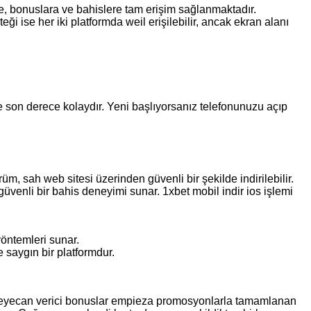
ne, bonuslara ve bahislere tam erişim sağlanmaktadır.
ği ise her iki platformda weil erişilebilir, ancak ekran alanı
le son derece kolaydır. Yeni başlıyorsanız telefonunuzu açıp
üm, sah web sitesi üzerinden güvenli bir şekilde indirilebilir.
venli bir bahis deneyimi sunar. 1xbet mobil indir ios işlemi
yöntemleri sunar.
 saygın bir platformdur.
r. Heyecan verici bonuslar empieza promosyonlarla tamamlanan