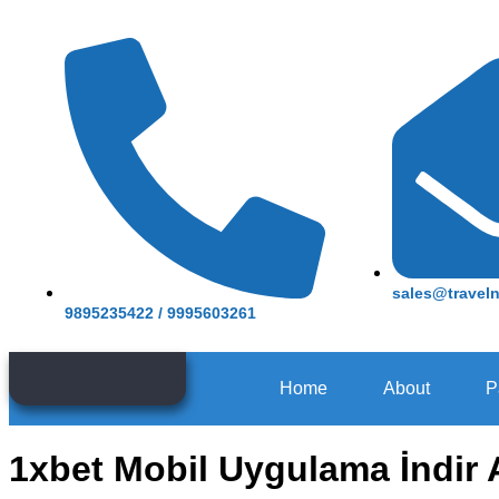
sales@traveln
9895235422 / 9995603261
Home
About
P
1xbet Mobil Uygulama İndir 