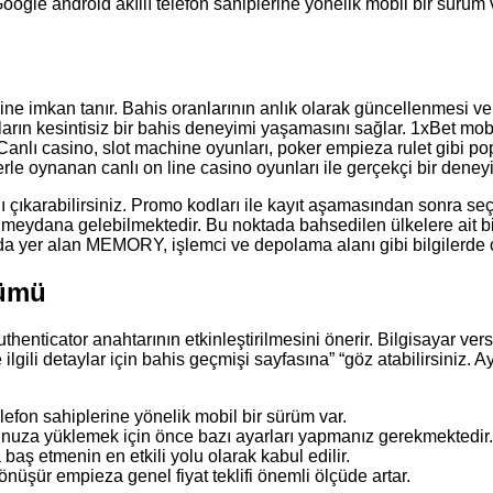
 Google android akıllı telefon sahiplerine yönelik mobil bir sürü
sine imkan tanır. Bahis oranlarının anlık olarak güncellenmesi ve
ıların kesintisiz bir bahis deneyimi yaşamasını sağlar. 1xBet mobi
anlı casino, slot machine oyunları, poker empieza rulet gibi pop
rle oynanan canlı on line casino oyunları ile gerçekçi bir deney
ı çıkarabilirsiniz. Promo kodları ile kayıt aşamasından sonra s
eydana gelebilmektedir. Bu noktada bahsedilen ülkelere ait bi
da yer alan MEMORY, işlemci ve depolama alanı gibi bilgilerde 
lümü
enticator anahtarının etkinleştirilmesini önerir. Bilgisayar ve
ilgili detaylar için bahis geçmişi sayfasına” “göz atabilirsiniz.
lefon sahiplerine yönelik mobil bir sürüm var.
nuza yüklemek için önce bazı ayarları yapmanız gerekmektedir.
baş etmenin en etkili yolu olarak kabul edilir.
nüşür empieza genel fiyat teklifi önemli ölçüde artar.