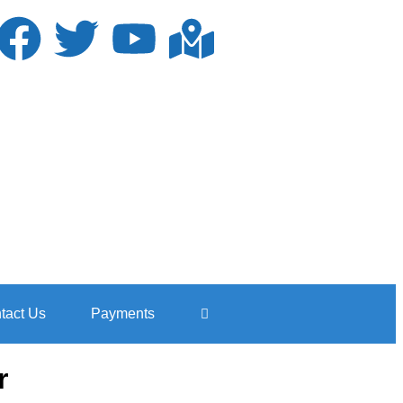
tact Us
Payments
r