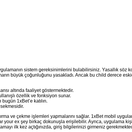
uygulamanın sistem gereksinimlerini bulabilirsiniz. Yasallık söz
arın büyük çoğunluğunu yasakladı. Ancak bu child derece eskidir
ansı altında faaliyet göstermektedir.
llanışlı özellik ve fonksiyon sunar.
n bugün 1xBet’e katılın.
 sekmesidir.
yatırma ve çekme işlemleri yapmalarını sağlar. 1xBet mobil uygulam
 your ex şey birkaç dokunuşla erişilebilir. Ayrıca, uygulama kişis
mayı ilk kez açtığınızda, giriş bilgilerinizi girmeniz gerekmekted