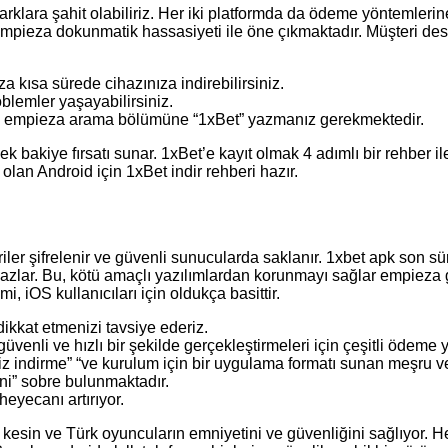
rklara şahit olabiliriz. Her iki platformda da ödeme yöntemleri
 empieza dokunmatik hassasiyeti ile öne çıkmaktadır. Müşteri deste
kısa sürede cihazınıza indirebilirsiniz.
lemler yaşayabilirsiniz.
eniz empieza arama bölümüne “1xBet” yazmanız gerekmektedir.
 bakiye fırsatı sunar. 1xBet’e kayıt olmak 4 adımlı bir rehber i
olan Android için 1xBet indir rehberi hazır.
iler şifrelenir ve güvenli sunucularda saklanır. 1xbet apk son sür
azlar. Bu, kötü amaçlı yazılımlardan korunmayı sağlar empieza gü
i, iOS kullanıcıları için oldukça basittir.
kkat etmenizi tavsiye ederiz.
üvenli ve hızlı bir şekilde gerçekleştirmeleri için çeşitli ödeme 
z indirme” “ve kurulum için bir uygulama formatı sunan meşru ve
ini” sobre bulunmaktadır.
eyecanı artırıyor.
sı kesin ve Türk oyuncuların emniyetini ve güvenliğini sağlıyo