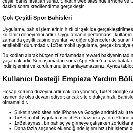
çeşitli bahis fırsatları sunar. Şirketin web sitesinde iPhone ve
dakika sonra kredilendirme gerçekleşir.
Çok Çeşitli Spor Bahisleri
Uygulama, bahis işlemlerinin hızlı bir şekilde gerçekleştirilme
kullanıcı deneyimini artırır. Uygulamanın performansı, kullanıc
zamanda çeşitli casino oyunları ve diğer eğlenceler de sunar. C
erişilebilir durumdadır. 1xBet mobil uygulama, gerçek krupiyele
Bu kodları alarak bütçenizi zorlamadan reward bakiyenin tadın
yaşamaktadır. Son aşamadan sonra App Store’da bazı hatalar m
indir işlemini ve kurulumunu tamamlayamazsınız. Ayrıca tablo
Kullanıcı Desteği Empieza Yardım Bö
Hesap koruma düzeyini artırmak için yönetim, 1xBet Google Auth
kısmen de olsa devam ediyor; ancak site oldukça hızlı. Bahisle 
olmamalıdır.
Şirketin web sitesinde iPhone ve Google android akıllı te
1xBet mobil uygulamasını iOS cihazınıza ya da iPhone’u
1xBet aynası, bir bahisçiye girmeye çalışırken zorluklarla 
Daha fazla seçenek eklendiğinde işlem hızlı bir işleme dö