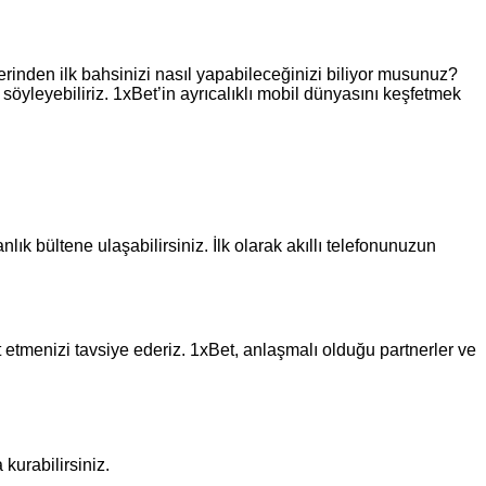
rinden ilk bahsinizi nasıl yapabileceğinizi biliyor musunuz?
 söyleyebiliriz. 1xBet’in ayrıcalıklı mobil dünyasını keşfetmek
ık bültene ulaşabilirsiniz. İlk olarak akıllı telefonunuzun
etmenizi tavsiye ederiz. 1xBet, anlaşmalı olduğu partnerler ve
kurabilirsiniz.