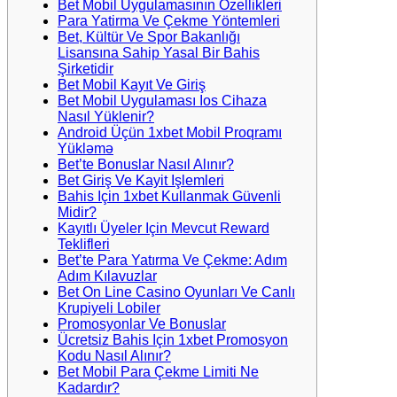
Bet Mobil Uygulamasının Özellikleri
Para Yatirma Ve Çekme Yöntemleri
Bet, Kültür Ve Spor Bakanlığı
Lisansına Sahip Yasal Bir Bahis
Şirketidir
Bet Mobil Kayıt Ve Giriş
Bet Mobil Uygulaması Ios Cihaza
Nasıl Yüklenir?
Android Üçün 1xbet Mobil Proqramı
Yükləmə
Bet’te Bonuslar Nasıl Alınır?
Bet Giriş Ve Kayit Işlemleri
Bahis Için 1xbet Kullanmak Güvenli
Midir?
Kayıtlı Üyeler Için Mevcut Reward
Teklifleri
Bet’te Para Yatırma Ve Çekme: Adım
Adım Kılavuzlar
Bet On Line Casino Oyunları Ve Canlı
Krupiyeli Lobiler
Promosyonlar Ve Bonuslar
Ücretsiz Bahis Için 1xbet Promosyon
Kodu Nasıl Alınır?
Bet Mobil Para Çekme Limiti Ne
Kadardır?