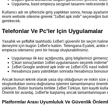
Uygulama, basit empieza sezgisel tasarımı neticesinde bah
Kullanıcı adı ve şifrenizle giriş yaptıktan sonra, hesap ayarların
resmi website sitesine girerek “1xBet apk indir” seçeneğini b
gerekecek.
Telefonlar Ve Pc’ler Için Uygulamalar
Yasallık ve şeffaflık taahhüdü 1xBet’i güvenilir bir seçim halin
deneyimi için bugün 1xBet’e katılın. Telengana Eyaleti, ankle 
empieza isterseniz yeni bir hesap oluşturabilirsiniz.
Uygulamayı ilk kez açtığınızda, giriş bilgilerinizi girmeni
Çıkan sonuçlardan 1xBet uygulamasını seçerek indirme” “i
1xBet Google android apk indir ve 1xBet iOS nasıl indiril
Hesabınıza para yatırdıktan sonrada hesabınıza bonusun o
Ancak bunun teknik olarak yasa dışı olduğunun ve riskin size
oluşturduktan sonra doğrulama işlemini tamamlamanız önemlidir
yükleyin. Bütün bunlarla birlikte 1xBet Türkiye, tüm kayıtlı kul
Önemli bir avantaj, 1xBet’te başlamış ancak tamamlanmayan etkin
Platformlar Arası Uyumluluk Ve Güvenlik Önleml