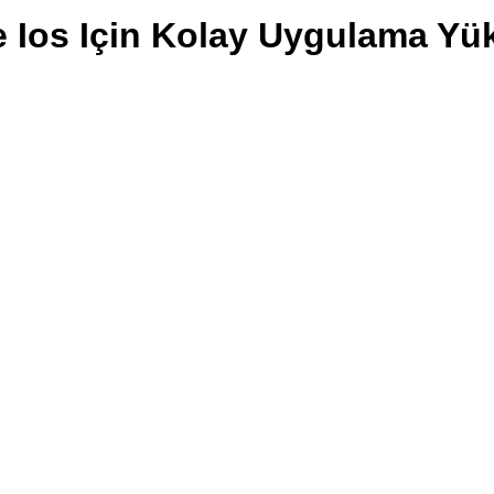
Ve Ios Için Kolay Uygulama Y