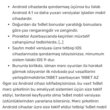
Android cihazlarda qondarmaq üçünsə bu tələb
Android 4.1 və daha yuxarı versiyalar işlədən mobil
cihazlardır.
Doğurdan da 1xBet bonuslar yaratdığı bonuslara
görə çox rəngarəngdir və zəngindir.
Prorektor Azərbaycanda keçirilən müxtəlif
cahanşümul tədbirlərdə, […]
Saytın mobil versiyası üzrə tətbiqi IOS
cihazlarınızda qondarmaq istəyisinizsə, minumum
sistem tələbi IOS 9-dur.
Bununla birlikdə, idman mərc oyunları ilə hərəkət
görmək istəyənlər ilk növbədə pul vəsaitlərini
yerləşdirməlidirlər.1XBET azerbaycan 1XBET AZ
Əgər siz Android cihazı istifadəçisinizsə, bu vaxt 1xBet
mərc şirkətinin bu əməliyyat sistemləri üçün sizə təklif
etdiyi, təntənəli keyfiyyətə olma 1xBet mobil versiyası
üstünlüklərindən yararlana bilərsiniz. Mərc şirkətinin
Android cihazlar üzrə sizə təklif etdiyi tətbiqi 1xBet mobil