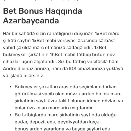
Bet Bonus Haqqında
Azərbaycanda
Hər bir sahədə sizin rahatlığınızı düşünən 1xBet mərc
şirkəti saytın 1xBet mobi versiyası əsasında sərbəst
vahid şəkildə mərc etmənizə sədəqə edir. 1xBet
bukmeyker şirkətinin 1hBet mobil tətbiqi bütün növ
cihazlar üçün əlçatandır. Siz bu tətbiq vasitəsilə həm
Android cihazlarıniza, həm də IOS cihazlarınıza yükləyə
və işlədə bilərsiniz.
Bukmeyler şirkətləri arasında seçimlər edərkən
götürülməsi vacib olan mövzulardan biri də mərc
şirkətinin saytı üzrə təklif olunan idman növləri və
onlar üzrə olan mərclərin miqdarıdır.
Bu tətbiqlərdə mərc şirkətinin saytında olduğu
qədər, depozit edə, qeydiyyatdan keçə,
bonuslardan yararlana və başqa şeyləri edə