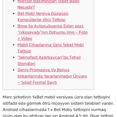
Mərclər Baxımından 1xbet Bədii
Necədir?
Bet Mobi Versiya Güzgüsü
Kompüterlər ötrü Tətbiqi
Bmw Ilə Avtoxuliqanlıq Edən şəxs
“nikosayağı”nın Qohumu Imiş – Foto
+ Vi̇deo
Mobil Cihazlarınız Üzrə 1xbet Mobi
Tətbiqi
“teknofest Azərbaycan”da Təhsil
Stendləri
Geniş Promosiya Və Bonus
Imkanlarında Yararlanmağın Ünvanı
– 1xbet Formal Saytı
Mərc şirkətinin 1xBet mobil versiyası üzrə olan tətbiqini
istifadə edə görmək ötrü müəyyən sistem tələbləri vardır.
Android cihazlarınızda 1 x Bet Moby tətbiqini vurmaq
üçün olan bu ehtiyac lap azı Android 4.1-dir. Əgər tətbiqi