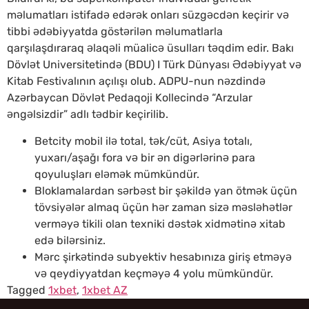
məlumatları istifadə edərək onları süzgəcdən keçirir və
tibbi ədəbiyyatda göstərilən məlumatlarla
qarşılaşdıraraq əlaqəli müalicə üsulları təqdim edir. Bakı
Dövlət Universitetində (BDU) I Türk Dünyası Ədəbiyyat və
Kitab Festivalının açılışı olub. ADPU-nun nəzdində
Azərbaycan Dövlət Pedaqoji Kollecində “Arzular
əngəlsizdir” adlı tədbir keçirilib.
Betcity mobil ilə total, tək/cüt, Asiya totalı,
yuxarı/aşağı fora və bir ən digərlərinə para
qoyuluşları eləmək mümkündür.
Bloklamalardan sərbəst bir şəkildə yan ötmək üçün
tövsiyələr almaq üçün hər zaman sizə məsləhətlər
verməyə tikili olan texniki dəstək xidmətinə xitab
edə bilərsiniz.
Mərc şirkətində subyektiv hesabınıza giriş etməyə
və qeydiyyatdan keçməyə 4 yolu mümkündür.
Tagged
1xbet
,
1xbet AZ