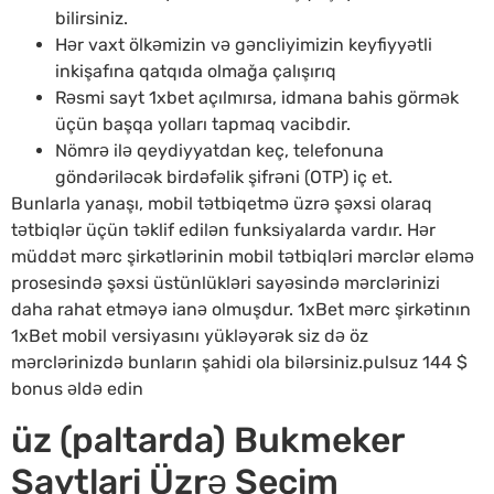
bilirsiniz.
Hər vaxt ölkəmizin və gəncliyimizin keyfiyyətli
inkişafına qatqıda olmağa çalışırıq
Rəsmi sayt 1xbet açılmırsa, idmana bahis görmək
üçün başqa yolları tapmaq vacibdir.
Nömrə ilə qeydiyyatdan keç, telefonuna
göndəriləcək birdəfəlik şifrəni (OTP) iç et.
Bunlarla yanaşı, mobil tətbiqetmə üzrə şəxsi olaraq
tətbiqlər üçün təklif edilən funksiyalarda vardır. Hər
müddət mərc şirkətlərinin mobil tətbiqləri mərclər eləmə
prosesində şəxsi üstünlükləri sayəsində mərclərinizi
daha rahat etməyə ianə olmuşdur. 1xBet mərc şirkətinın
1xBet mobil versiyasını yükləyərək siz də öz
mərclərinizdə bunların şahidi ola bilərsiniz.pulsuz 144 $
bonus əldə edin
üz (paltarda) Bukmeker
Saytlari Üzrə Seçim