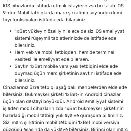
IOS cihazlarda istifadə etmək istəyirsinizsə bu tələb IOS
9-dur. Mobil tətbiqlərdə mərc şirkətinin saytındakı kimi
tayı funksiyaları istifadə edə bilərsiniz.
1xBet yükləyin özəlliyini eləcə də siz IOS əməliyyat
sistemi rüşeymli tabletlərinizdə də istifadə edə
bilərsiniz.
Həm veb və mobil tətbiqdən, həm də terminal
vasitəsi ilə əməliyyat edə bilərsən.
Saytın 1xBet mobile versiyası tətbiqini əldə edə
duymaq üçün mərc şirkətinin saytını istifadə edə
bilərsiniz.
Cihazlarınız üzrə tətbiqi aşağıdakı mənbələrdən əldə edə
bilərsiniz. Bukmeyker şirkəti 1xBet-in Android cihazlar
üçün olan dəstəyi böyükdür. Android əməliyyat sistemi
işlədən mobil cihazlarınızda 1xBet bukmeyker şirkətinin
hazırladığı mobil tətbiqi yükləyə və quraşdıra bilərsiniz.
Siz, mərc şirkətinin mobil tətbiqini 1xBet mobi versiya
güzgüsü əsasında da yükləyə bilərsiniz. Birinci olan mərc