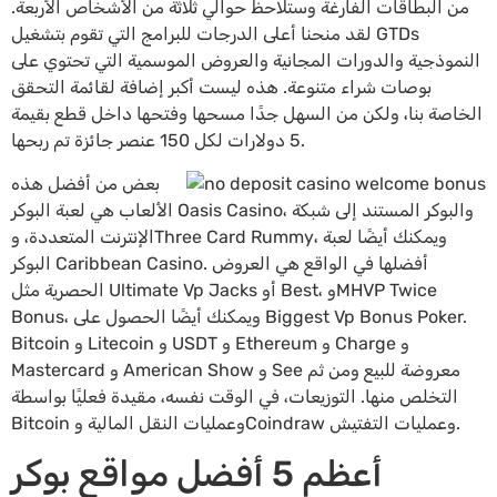
من البطاقات الفارغة وستلاحظ حوالي ثلاثة من الأشخاص الأربعة.
لقد منحنا أعلى الدرجات للبرامج التي تقوم بتشغيل GTDs
النموذجية والدورات المجانية والعروض الموسمية التي تحتوي على
بوصات شراء متنوعة. هذه ليست أكبر إضافة لقائمة التحقق
الخاصة بنا، ولكن من السهل جدًا مسحها وفتحها داخل قطع بقيمة
5 دولارات لكل 150 عنصر جائزة تم ربحها.
بعض من أفضل هذه
الألعاب هي لعبة البوكر Oasis Casino، والبوكر المستند إلى شبكة
الإنترنت المتعددة، وThree Card Rummy، ويمكنك أيضًا لعبة
البوكر Caribbean Casino. أفضلها في الواقع هي العروض
الحصرية مثل Ultimate Vp Jacks أو Best، وMHVP Twice
Bonus، ويمكنك أيضًا الحصول على Biggest Vp Bonus Poker.
Bitcoin و Litecoin و USDT و Ethereum و Charge و
Mastercard و American Show و See معروضة للبيع ومن ثم
التخلص منها. التوزيعات، في الوقت نفسه، مقيدة فعليًا بواسطة
Bitcoin وعمليات النقل المالية وCoindraw وعمليات التفتيش.
أعظم 5 أفضل مواقع بوكر