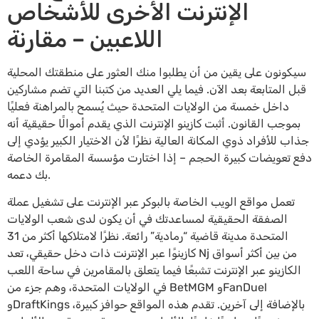
الإنترنت الأخرى للأشخاص
اللاعبين – مقارنة
سيكونون على يقين من أن يطلبوا منك العثور على منطقتك المحلية
قبل المتابعة بعد الآن. فيما يلي العديد من كتبنا التي تضم مشاركين
داخل خمسة من الولايات المتحدة حيث يُسمح بالمراهنة فعليًا
بموجب القانون. أثبت كازينو الإنترنت الذي يقدم أموالًا حقيقية أنه
جذاب للأفراد ذوي المكانة العالية نظرًا لأن الاختيار الكبير يؤدي إلى
دفع تعويضات كبيرة الحجم – إذا اختارت مؤسسة المقامرة الخاصة
بك دعمه.
تعمل مواقع الويب الخاصة بالبوكر عبر الإنترنت على تشغيل عملة
الصفقة الحقيقية لمساعدتك في أن يكون لدى شعب الولايات
المتحدة مدينة قاضية “رمادية” رائعة. نظرًا لامتلاكها أكثر من 31
كازينوًا عبر الإنترنت ذات دخل حقيقي، تعد Nj من بين أكثر أسواق
الكازينو عبر الإنترنت تشبعًا فيما يتعلق بالمقامرين في ساحة اللعب
في الولايات المتحدة، وهم جزء من BetMGM وFanDuel
وDraftKings بالإضافة إلى آخرين. تقدم هذه المواقع حوافز كبيرة،