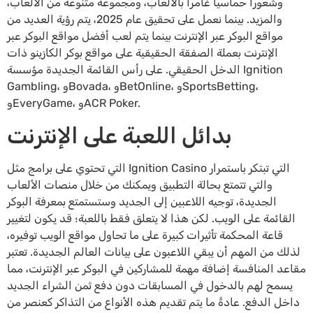
وشعورًا حماسيًا غامرًا بالألعاب، ومجموعة متنوعة من الألعاب،
والمزيد. بينما نعمل على تحقيق عام 2025، يتم رؤية العديد من
مواقع البوكر عبر الإنترنت بينما يتم لعب أفضل مواقع البوكر عبر
الإنترنت بعملة الصفقة الحقيقية على مواقع بوكر الكازينو ذات
الدخل الحقيقي. على رأس القائمة الجديدة مؤسسة Ignition
Gambling، وBovada، وBetOnline، وSportsBetting،
وEveryGame، وACR Poker.
بدائل اللعبة على الإنترنت
التي تحتوي على برامج مثل Ignition Casino التي تبتكر باستمرار
والتي تتمتع بحالة التطبيق ويمكنك من خلال منصات الألعاب
الجديدة، توجيه اللاعبين إلى الجديد وستستمتع بمعرفة البوكر
القائمة على الويب. لكن هذا لا يتعلق فقط باللعبة؛ قد يكون لتغيير
قاعة المحكمة تأثيرات كبيرة على ما تحاول مواقع الويب توفيره،
لذلك من المهم أن يبقي اللاعبون على بيانات العالم الجديدة. تعتبر
مقاعد المنافسة إضافة مهمة للمشاركين في البوكر عبر الإنترنت، مما
يسمح لهم بالدخول في المسابقات دون دفع ثمن الشراء الجديد
داخل الدفع. عادةً ما يتم تقديم هذه الأنواع من التذاكر كعنصر من