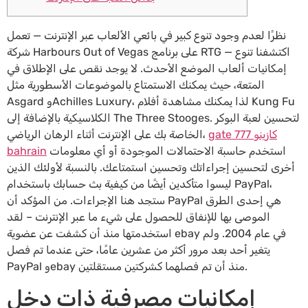
نظرًا لعدم وجود تنوع كبير في بائعي الألعاب عبر الإنترنت — تعمل
شركة Harbours Out of Vegas على برنامج RTG — اكتشفنا تنوع
إمكانيات ألعاب الموضع الأحدث. لا يوجد نقص على الإطلاق في
المتعة، حيث يمكنك الاستمتاع بالموضوعات الأسطورية مثل
Asgard وAchilles Luxury، لذا يمكنك مشاهدة أفلام Kung Fu
لتحسين لعبة البوكر
الكلاسيكية بالإضافة إلى The Three Stooges.
gate 777 كازينو
الخاصة بك على الإنترنت أثناء الرهان الرياضي،
استخدم حاسبة الاحتمالات الموجودة أو أي معلومات
bahrain
أخرى لتحسين إجراءاتك وتحسين استمتاعك. بالنسبة لأولئك الذين
ليسوا متأكدين أيضًا من كيفية بث حسابك باستخدام PayPal،
ستجد هنا الإجراءات. من المؤكد أن PayPal هي إحدى الطرق
الموصى بها للإنفاق للحصول على شيء ما عبر الإنترنت – لقد
استخدمتها منذ أن كشفت عن عضوية ebay في عام 2004. ولم
يتغير أحد بعد مرور أكثر من عشرين عامًا، حتى عندما تم فصل
PayPal وebay منذ أن تم فصلهما كشركتين مستقلتين.
إمكانيات مصرفية ذات دخل